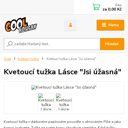
0
ks
za
0,00 Kč
Menu
Hledat
Úvod
Kvetoucí tužka
Kvetoucí tužka Lásce "Jsi úžasná"
Kvetoucí tužka Lásce "Jsi úžasná"
Kvetoucí tužka v dárkovém papírovém pouzdře s věnováním Píše a jako
bonus rozkvete. Tužka na svém konci obsahuje semínka. Když tužku