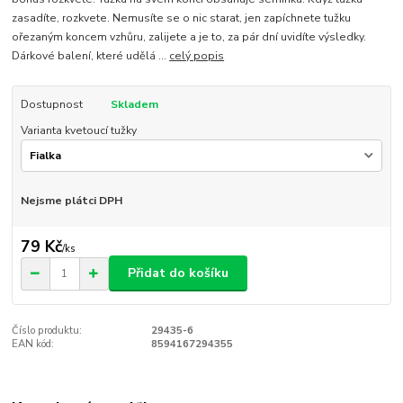
zasadíte, rozkvete. Nemusíte se o nic starat, jen zapíchnete tužku
ořezaným koncem vzhůru, zalijete a je to, za pár dní uvidíte výsledky.
Dárkové balení, které udělá ...
celý popis
Dostupnost
Skladem
Varianta kvetoucí tužky
Nejsme plátci DPH
79 Kč
/
ks
Přidat do košíku
Číslo produktu:
29435-6
EAN kód:
8594167294355