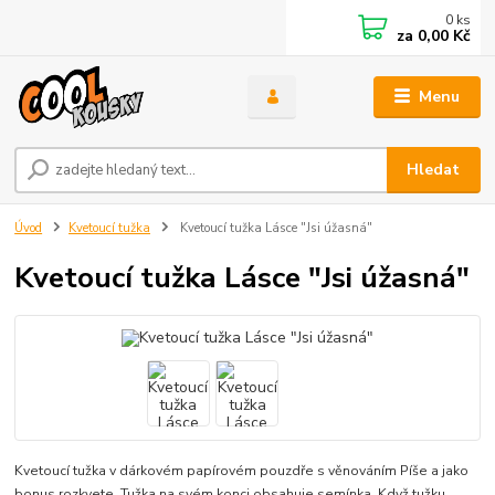
0
ks
za
0,00 Kč
Menu
Hledat
Úvod
Kvetoucí tužka
Kvetoucí tužka Lásce "Jsi úžasná"
Kvetoucí tužka Lásce "Jsi úžasná"
Kvetoucí tužka v dárkovém papírovém pouzdře s věnováním Píše a jako
bonus rozkvete. Tužka na svém konci obsahuje semínka. Když tužku