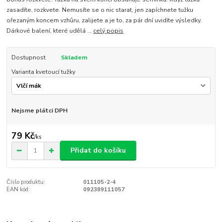
zasadíte, rozkvete. Nemusíte se o nic starat, jen zapíchnete tužku
ořezaným koncem vzhůru, zalijete a je to, za pár dní uvidíte výsledky.
Dárkové balení, které udělá ...
celý popis
Dostupnost
Skladem
Varianta kvetoucí tužky
Nejsme plátci DPH
79 Kč
/
ks
Přidat do košíku
Číslo produktu:
011105-2-4
EAN kód:
092389111057