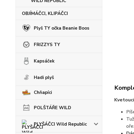
WILD REPUBLIC
OBJÍMÁČCI, KLIPÁČCI
Plyš TY očka Beanie Boos
FRIZZYS TY
Kapsáček
Hadi plyš
Komple
Chňapíci
Kvetouc
POLŠTÁŘE WILD
Píš
Tuž
PLYŠÁČCI Wild Republic
oře
Dár