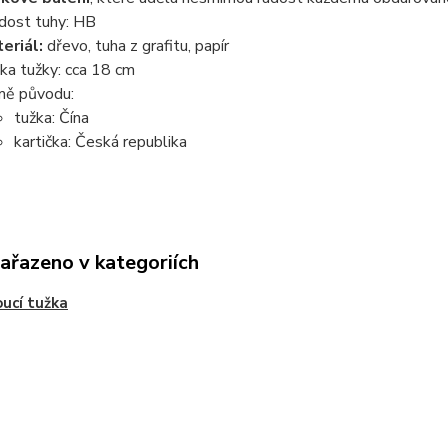
dost tuhy: HB
eriál:
dřevo, tuha z grafitu, papír
ka tužky: cca 18 cm
ě původu:
tužka: Čína
kartička: Česká republika
zařazeno v kategoriích
ucí tužka