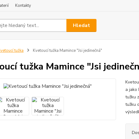
terií
Kontakty
Hledat
vetoucí tužka
Kvetoucí tužka Mamince "Jsi jedinečná"
oucí tužka Mamince "Jsi jedineč
Kvetou
a jako
tužku 
tužku o
výsledk
Dos