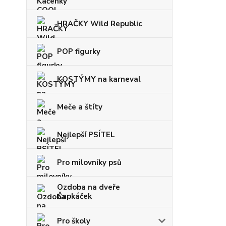
HRAČKY Wild Republic
POP figurky
KOSTÝMY na karneval
Meče a štíty
Nejlepší PSÍTEL
Pro milovníky psů
Ozdoba na dveře
Čapkáček
Pro školy