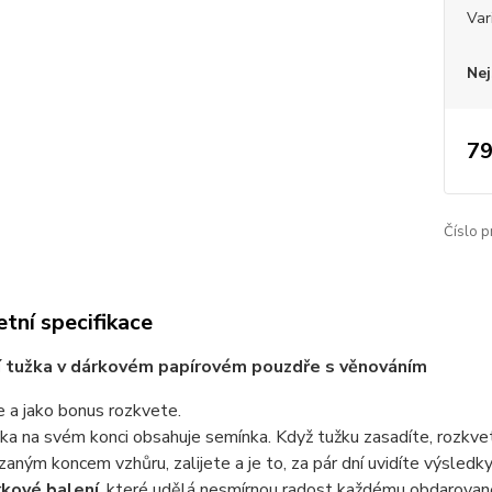
Var
Nej
79
Číslo p
tní specifikace
í tužka v dárkovém papírovém pouzdře s věnováním
e a jako bonus rozkvete.
ka na svém konci obsahuje semínka. Když tužku zasadíte, rozkvet
zaným koncem vzhůru, zalijete a je to, za pár dní uvidíte výsledky
kové balení
, které udělá nesmírnou radost každému obdarova