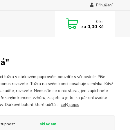
Přihlášení
0
ks
za
0,00 Kč
ná"
cí tužka v dárkovém papírovém pouzdře s věnováním Píše
 bonus rozkvete. Tužka na svém konci obsahuje semínka. Když
zasadíte, rozkvete. Nemusíte se o nic starat, jen zapíchnete
řezaným koncem vzhůru, zalijete a je to, za pár dní uvidíte
y. Dárkové balení, které udělá ...
celý popis
tupnost
skladem