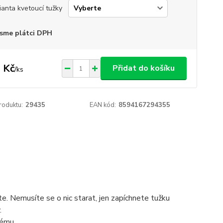
ianta kvetoucí tužky
sme plátci DPH
 Kč
Přidat do košíku
/
ks
roduktu:
29435
EAN kód:
8594167294355
e. Nemusíte se o nic starat, jen zapíchnete tužku
.
nému.