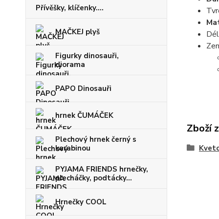
Přívěšky, klíčenky....
Tvr
Mat
MAČKEJ plyš
Dél
Zem
Figurky dinosauři,
diorama
PAPO Dinosauři
hrnek ČUMÁČEK
Zboží 
Plechový hrnek černý s
karabinou
Kveto
PYJAMA FRIENDS hrnečky,
plecháčky, podtácky...
Hrnečky COOL