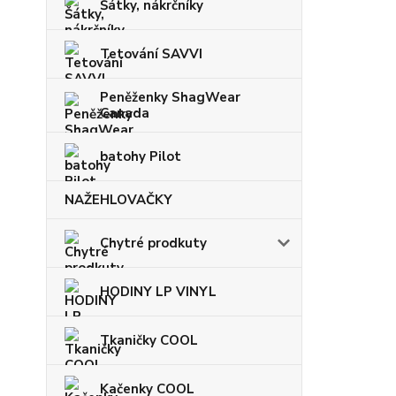
Šátky, nákrčníky
Tetování SAVVI
Peněženky ShagWear
Canada
batohy Pilot
NAŽEHLOVAČKY
Chytré prodkuty
HODINY LP VINYL
Tkaničky COOL
Kačenky COOL