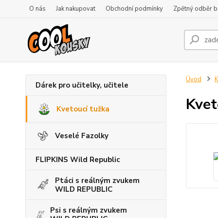
O nás
Jak nakupovat
Obchodní podmínky
Zpětný odběr ba
Úvod
K
Dárek pro učitelky, učitele
Kvet
Kvetoucí tužka
Veselé Fazolky
FLIPKINS Wild Republic
Ptáci s reálným zvukem
WILD REPUBLIC
Psi s reálným zvukem