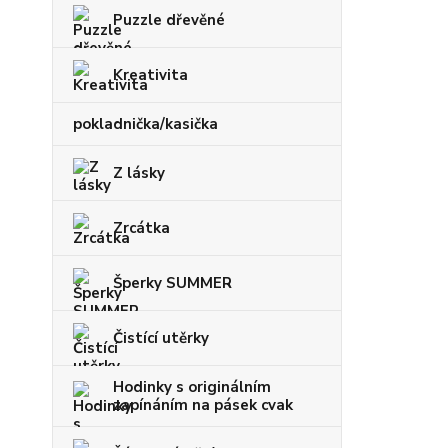
Puzzle dřevěné
Kreativita
pokladnička/kasička
Z lásky
Zrcátka
Šperky SUMMER
Čistící utěrky
Hodinky s originálním
zapínáním na pásek cvak