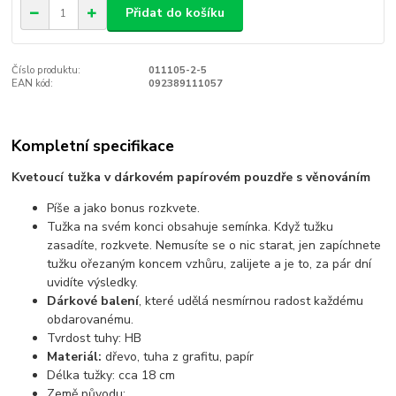
Přidat do košíku
Číslo produktu:
011105-2-5
EAN kód:
092389111057
Kompletní specifikace
Kvetoucí tužka v dárkovém papírovém pouzdře s věnováním
Píše a jako bonus rozkvete.
Tužka na svém konci obsahuje semínka. Když tužku
zasadíte, rozkvete. Nemusíte se o nic starat, jen zapíchnete
tužku ořezaným koncem vzhůru, zalijete a je to, za pár dní
uvidíte výsledky.
Dárkové balení
, které udělá nesmírnou radost každému
obdarovanému.
Tvrdost tuhy: HB
Materiál:
dřevo, tuha z grafitu, papír
Délka tužky: cca 18 cm
Země původu: