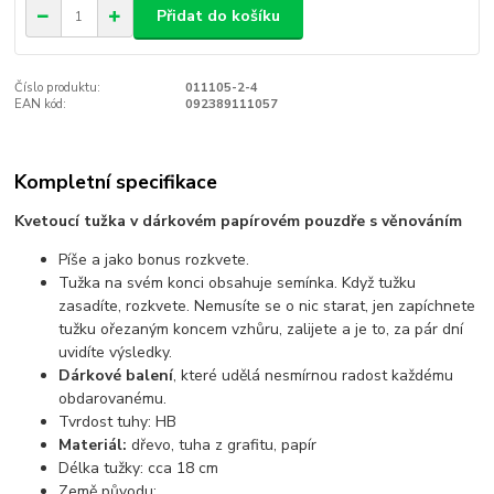
Přidat do košíku
Číslo produktu:
011105-2-4
EAN kód:
092389111057
Kompletní specifikace
Kvetoucí tužka v dárkovém papírovém pouzdře s věnováním
Píše a jako bonus rozkvete.
Tužka na svém konci obsahuje semínka. Když tužku
zasadíte, rozkvete. Nemusíte se o nic starat, jen zapíchnete
tužku ořezaným koncem vzhůru, zalijete a je to, za pár dní
uvidíte výsledky.
Dárkové balení
, které udělá nesmírnou radost každému
obdarovanému.
Tvrdost tuhy: HB
Materiál:
dřevo, tuha z grafitu, papír
Délka tužky: cca 18 cm
Země původu: