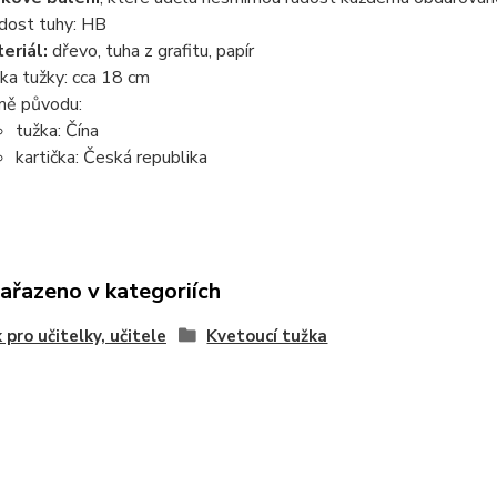
dost tuhy: HB
eriál:
dřevo, tuha z grafitu, papír
ka tužky: cca 18 cm
ě původu:
tužka: Čína
kartička: Česká republika
zařazeno v kategoriích
 pro učitelky, učitele
Kvetoucí tužka