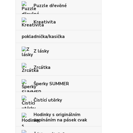
Puzzle dřevěné
Kreativita
pokladnička/kasička
Z lásky
Zrcátka
Šperky SUMMER
Čistící utěrky
Hodinky s originálním
zapínáním na pásek cvak