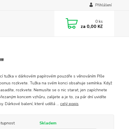
Přihlášení
0
ks
za
0,00 Kč
"
cí tužka v dárkovém papírovém pouzdře s věnováním Píše
 bonus rozkvete. Tužka na svém konci obsahuje semínka. Když
zasadíte, rozkvete. Nemusíte se o nic starat, jen zapíchnete
řezaným koncem vzhůru, zalijete a je to, za pár dní uvidíte
y. Dárkové balení, které udělá ...
celý popis
tupnost
Skladem