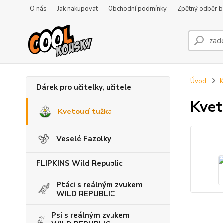
O nás
Jak nakupovat
Obchodní podmínky
Zpětný odběr ba
Úvod
K
Dárek pro učitelky, učitele
Kvet
Kvetoucí tužka
Veselé Fazolky
FLIPKINS Wild Republic
Ptáci s reálným zvukem
WILD REPUBLIC
Psi s reálným zvukem