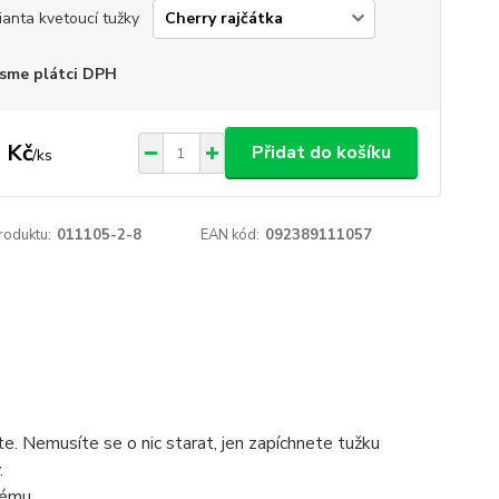
ianta kvetoucí tužky
sme plátci DPH
 Kč
Přidat do košíku
/
ks
roduktu:
011105-2-8
EAN kód:
092389111057
e. Nemusíte se o nic starat, jen zapíchnete tužku
.
nému.