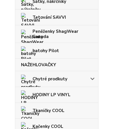
Šátky, nákrčníky
Tetování SAVVI
Peněženky ShagWear
Canada
batohy Pilot
NAŽEHLOVAČKY
Chytré prodkuty
HODINY LP VINYL
Tkaničky COOL
Kačenky COOL