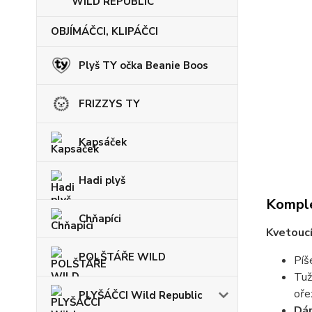
WILD REPUBLIC
OBJÍMÁČCI, KLIPÁČCI
Plyš TY očka Beanie Boos
FRIZZYS TY
Kapsáček
Hadi plyš
Komple
Chňapíci
Kvetouc
POLŠTÁŘE WILD
Píš
Tuž
oře
PLYŠÁČCI Wild Republic
Dár