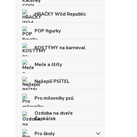
HRAČKY Wild Republic
POP figurky
KOSTÝMY na karneval
Meče a štíty
Nejlepší PSÍTEL
Pro milovníky psů
Ozdoba na dveře
Čapkáček
Pro školy