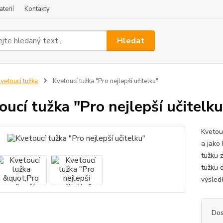
terií
Kontakty
Hledat
vetoucí tužka
Kvetoucí tužka "Pro nejlepší učitelku"
oucí tužka "Pro nejlepší učitelku
Kvetou
a jako
tužku 
tužku o
výsledk
Dos