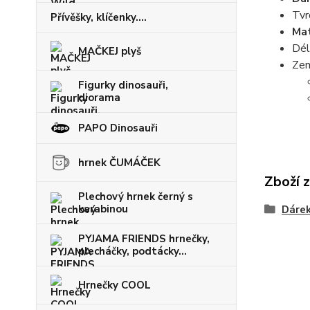
Tvr
Přívěšky, klíčenky....
Mat
Dél
MAČKEJ plyš
Zem
Figurky dinosauři,
diorama
PAPO Dinosauři
hrnek ČUMÁČEK
Zboží 
Plechový hrnek černý s
karabinou
Dárek
PYJAMA FRIENDS hrnečky,
plecháčky, podtácky...
Hrnečky COOL