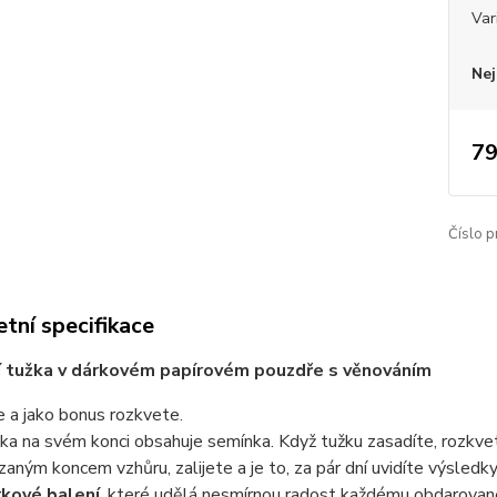
Var
Nej
79
Číslo p
tní specifikace
í tužka v dárkovém papírovém pouzdře s věnováním
e a jako bonus rozkvete.
ka na svém konci obsahuje semínka. Když tužku zasadíte, rozkvet
zaným koncem vzhůru, zalijete a je to, za pár dní uvidíte výsledky
kové balení
, které udělá nesmírnou radost každému obdarova