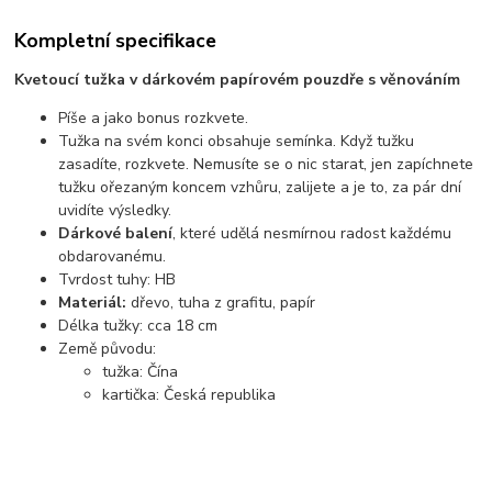
Kompletní specifikace
Kvetoucí tužka v dárkovém papírovém pouzdře s věnováním
Píše a jako bonus rozkvete.
Tužka na svém konci obsahuje semínka. Když tužku
zasadíte, rozkvete. Nemusíte se o nic starat, jen zapíchnete
tužku ořezaným koncem vzhůru, zalijete a je to, za pár dní
uvidíte výsledky.
Dárkové balení
, které udělá nesmírnou radost každému
obdarovanému.
Tvrdost tuhy: HB
Materiál:
dřevo, tuha z grafitu, papír
Délka tužky: cca 18 cm
Země původu:
tužka: Čína
kartička: Česká republika