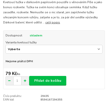
Kvetoucí tužka v dárkovém papírovém pouzdře s věnováním Píše a jako
bonus rozkvete. Tužka na svém konci obsahuje semínka. Když tužku
zasadíte, rozkvete. Nemusíte se o nic starat, jen zapíchnete tužku
ořezaným koncem vzhůru, zalijete a je to, za pár dní uvidíte výsledky.
Dárkové balení, které udělá ...
celý popis
Dostupnost
skladem
Varianta kvetoucí tužky
Nejsme plátci DPH
79 Kč
/
ks
Přidat do košíku
Číslo produktu:
29435
EAN kód:
8594167294355