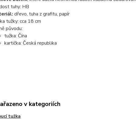
dost tuhy: HB
eriál:
dřevo, tuha z grafitu, papír
ka tužky: cca 18 cm
ě původu:
tužka: Čína
kartička: Česká republika
zařazeno v kategoriích
ucí tužka