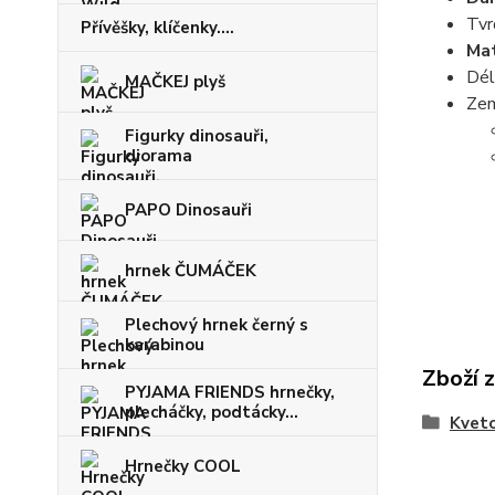
Tvr
Přívěšky, klíčenky....
Mat
Dél
MAČKEJ plyš
Zem
Figurky dinosauři,
diorama
PAPO Dinosauři
hrnek ČUMÁČEK
Plechový hrnek černý s
karabinou
Zboží 
PYJAMA FRIENDS hrnečky,
plecháčky, podtácky...
Kveto
Hrnečky COOL