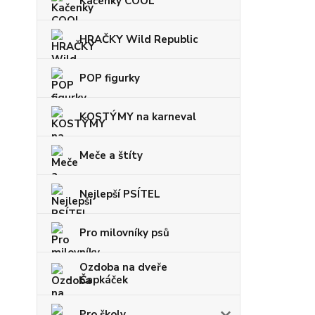
Kačenky COOL
HRAČKY Wild Republic
POP figurky
KOSTÝMY na karneval
Meče a štíty
Nejlepší PSÍTEL
Pro milovníky psů
Ozdoba na dveře
Čapkáček
Pro školy