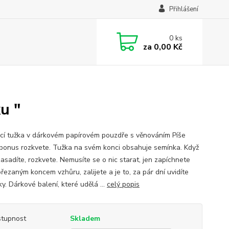
Přihlášení
0
ks
za
0,00 Kč
u "
cí tužka v dárkovém papírovém pouzdře s věnováním Píše
 bonus rozkvete. Tužka na svém konci obsahuje semínka. Když
zasadíte, rozkvete. Nemusíte se o nic starat, jen zapíchnete
řezaným koncem vzhůru, zalijete a je to, za pár dní uvidíte
y. Dárkové balení, které udělá ...
celý popis
tupnost
Skladem