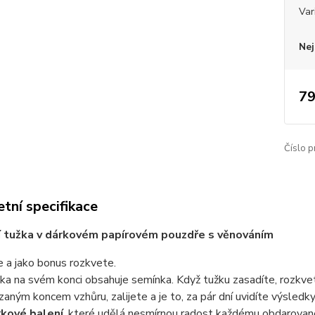
Var
Nej
79
Číslo p
tní specifikace
í tužka v dárkovém papírovém pouzdře s věnováním
e a jako bonus rozkvete.
ka na svém konci obsahuje semínka. Když tužku zasadíte, rozkvet
zaným koncem vzhůru, zalijete a je to, za pár dní uvidíte výsledky
kové balení
, které udělá nesmírnou radost každému obdarova