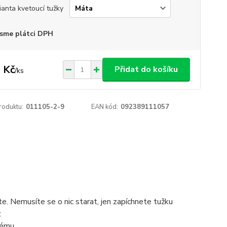
ianta kvetoucí tužky
sme plátci DPH
 Kč
Přidat do košíku
/
ks
roduktu:
011105-2-9
EAN kód:
092389111057
e. Nemusíte se o nic starat, jen zapíchnete tužku
.
nému.