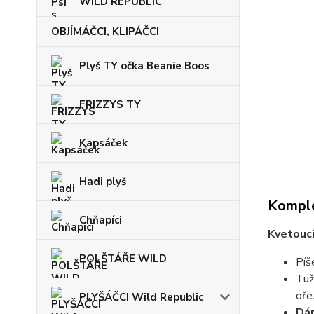
WILD REPUBLIC
OBJÍMÁČCI, KLIPÁČCI
Plyš TY očka Beanie Boos
FRIZZYS TY
Kapsáček
Hadi plyš
Komple
Chňapíci
Kvetouc
POLŠTÁŘE WILD
Píš
Tuž
oře
PLYŠÁČCI Wild Republic
Dár