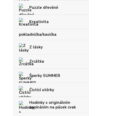
Puzzle dřevěné
Kreativita
pokladnička/kasička
Z lásky
Zrcátka
Šperky SUMMER
Čistící utěrky
Hodinky s originálním
zapínáním na pásek cvak