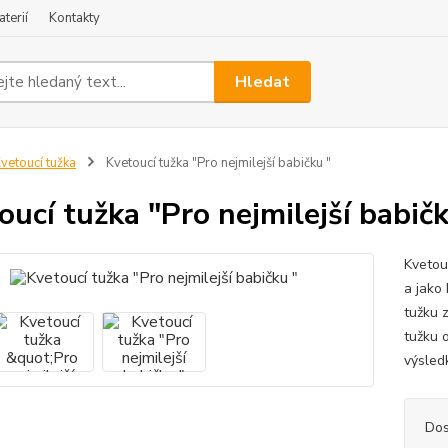
terií
Kontakty
Hledat
vetoucí tužka
Kvetoucí tužka "Pro nejmilejší babičku "
oucí tužka "Pro nejmilejší babičk
Kvetou
a jako
tužku 
tužku o
výsledk
Dos