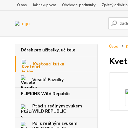
O nás
Jak nakupovat
Obchodní podmínky
Zpětný odběr ba
Úvod
K
Dárek pro učitelky, učitele
Kvet
Kvetoucí tužka
Veselé Fazolky
FLIPKINS Wild Republic
Ptáci s reálným zvukem
WILD REPUBLIC
Psi s reálným zvukem