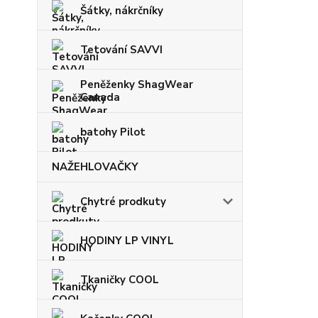
Šátky, nákrčníky
Tetování SAVVI
Peněženky ShagWear
Canada
batohy Pilot
NAŽEHLOVAČKY
Chytré prodkuty
HODINY LP VINYL
Tkaničky COOL