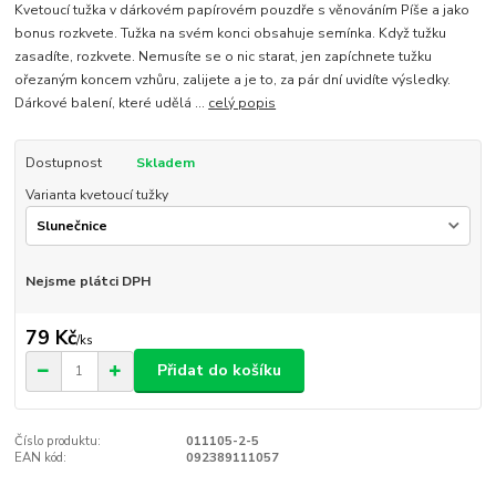
Kvetoucí tužka v dárkovém papírovém pouzdře s věnováním Píše a jako
bonus rozkvete. Tužka na svém konci obsahuje semínka. Když tužku
zasadíte, rozkvete. Nemusíte se o nic starat, jen zapíchnete tužku
ořezaným koncem vzhůru, zalijete a je to, za pár dní uvidíte výsledky.
Dárkové balení, které udělá ...
celý popis
Dostupnost
Skladem
Varianta kvetoucí tužky
Nejsme plátci DPH
79 Kč
/
ks
Přidat do košíku
Číslo produktu:
011105-2-5
EAN kód:
092389111057