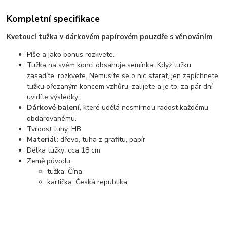
Kompletní specifikace
Kvetoucí tužka v dárkovém papírovém pouzdře s věnováním
Píše a jako bonus rozkvete.
Tužka na svém konci obsahuje semínka. Když tužku
zasadíte, rozkvete. Nemusíte se o nic starat, jen zapíchnete
tužku ořezaným koncem vzhůru, zalijete a je to, za pár dní
uvidíte výsledky.
Dárkové balení
, které udělá nesmírnou radost každému
obdarovanému.
Tvrdost tuhy: HB
Materiál:
dřevo, tuha z grafitu, papír
Délka tužky: cca 18 cm
Země původu:
tužka: Čína
kartička: Česká republika