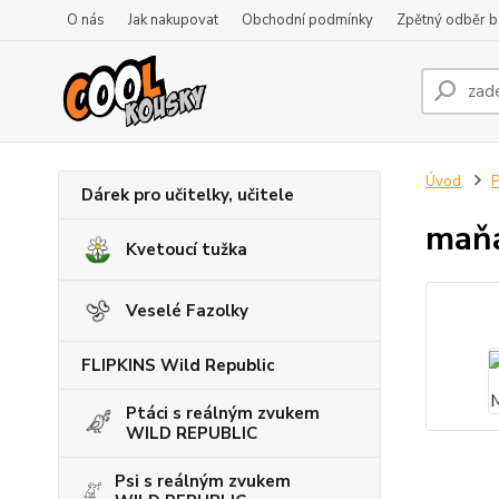
O nás
Jak nakupovat
Obchodní podmínky
Zpětný odběr ba
Úvod
P
Dárek pro učitelky, učitele
maňá
Kvetoucí tužka
Veselé Fazolky
FLIPKINS Wild Republic
Ptáci s reálným zvukem
WILD REPUBLIC
Psi s reálným zvukem