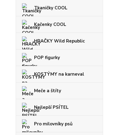
Tkaničky COOL
Kačenky COOL
HRAČKY Wild Republic
POP figurky
KOSTÝMY na karneval
Meče a štíty
Nejlepší PSÍTEL
Pro milovníky psů