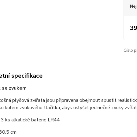
Nej
39
Číslo p
tní specifikace
 se zvukem
ošná plyšová zvířata jsou připravena obejmout spustit realistický
uku kolem zvukového tlačítka, abys uslyšel jedinečné zvuky zvířat
3 ks alkalické baterie LR44
 30,5 cm