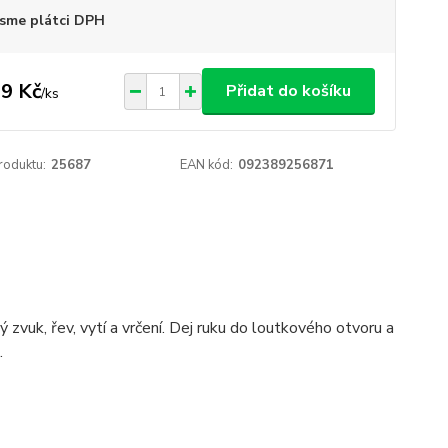
sme plátci DPH
9 Kč
Přidat do košíku
/
ks
roduktu:
25687
EAN kód:
092389256871
 zvuk, řev, vytí a vrčení. Dej ruku do loutkového otvoru a
.