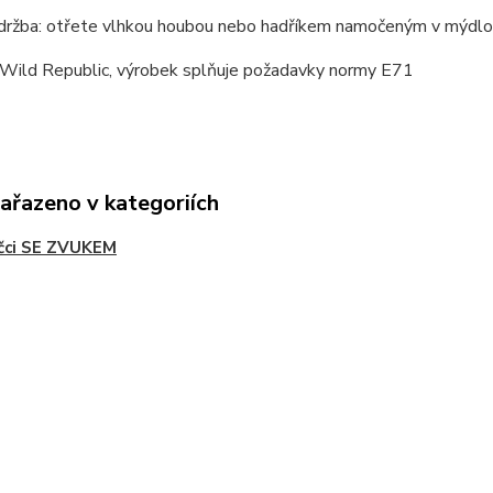
držba: otřete vlhkou houbou nebo hadříkem namočeným v mýdlové
 Wild Republic, výrobek splňuje požadavky normy E71
zařazeno v kategoriích
čci SE ZVUKEM