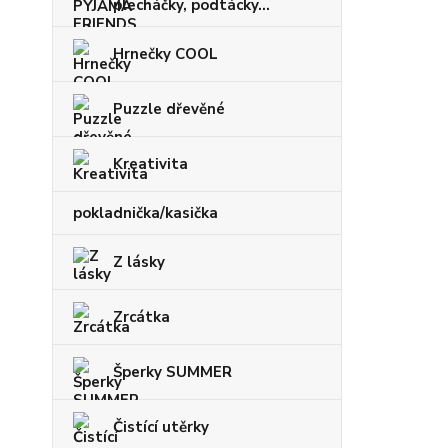
plecháčky, podtácky...
Hrnečky COOL
Puzzle dřevěné
Kreativita
pokladnička/kasička
Z lásky
Zrcátka
Šperky SUMMER
Čistící utěrky