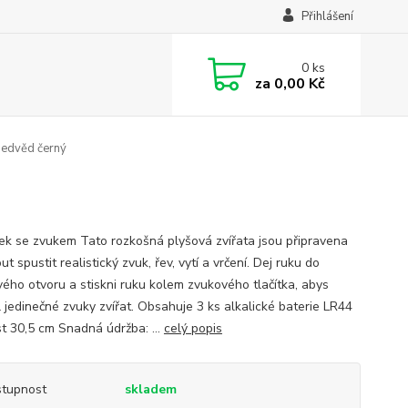
Přihlášení
0
ks
za
0,00 Kč
edvěd černý
k se zvukem Tato rozkošná plyšová zvířata jsou připravena
t spustit realistický zvuk, řev, vytí a vrčení. Dej ruku do
vého otvoru a stiskni ruku kolem zvukového tlačítka, abys
l jedinečné zvuky zvířat. Obsahuje 3 ks alkalické baterie LR44
st 30,5 cm Snadná údržba: ...
celý popis
tupnost
skladem