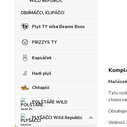
WILD REPUBLIC
OBJÍMÁČCI, KLIPÁČCI
Plyš TY očka Beanie Boos
FRIZZYS TY
Kapsáček
Komple
Hadi plyš
Maňásek
Chňapíci
Tato rozk
stiskni r
POLŠTÁŘE WILD
Obsahuje 
PLYŠÁČCI Wild Republic
Velikost