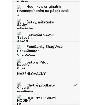
Hodinky s originálním
zapínáním na pásek cvak
Šátky, nákrčníky
Tetování SAVVI
Peněženky ShagWear
Canada
batohy Pilot
NAŽEHLOVAČKY
Chytré prodkuty
HODINY LP VINYL