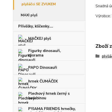
plyšáčci SE ZVUKEM
Snadná ú
MAXI plyš
Výrobce:
Přívěšky, klíčenky....
MAČKEJ plyš
Zboží 
Figurky dinosauři,
diorama
plyšá
PAPO Dinosauři
hrnek ČUMÁČEK
Plechový hrnek černý s
karabinou
PYJAMA FRIENDS hrnečky,