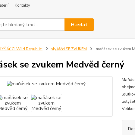
terií
Kontakty
Hledat
LYŠÁČCI Wild Republic
plyšáčci SE ZVUKEM
maňásek se zvukem M
sek se zvukem Medvěd černý
Maňáse
obejmou
loutko
uslyše
Veliko
Dos