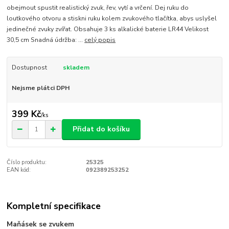
obejmout spustit realistický zvuk, řev, vytí a vrčení. Dej ruku do
loutkového otvoru a stiskni ruku kolem zvukového tlačítka, abys uslyšel
jedinečné zvuky zvířat. Obsahuje 3 ks alkalické baterie LR44 Velikost
30,5 cm Snadná údržba: ...
celý popis
Dostupnost
skladem
Nejsme plátci DPH
399 Kč
/
ks
Přidat do košíku
Číslo produktu:
25325
EAN kód:
092389253252
Kompletní specifikace
Maňásek se zvukem