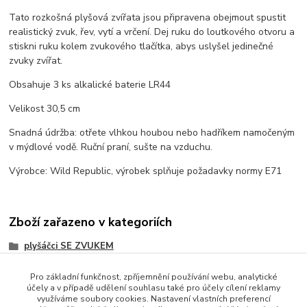
Tato rozkošná plyšová zvířata jsou připravena obejmout spustit
realistický zvuk, řev, vytí a vrčení. Dej ruku do loutkového otvoru a
stiskni ruku kolem zvukového tlačítka, abys uslyšel jedinečné
zvuky zvířat.
Obsahuje 3 ks alkalické baterie LR44
Velikost 30,5 cm
Snadná údržba: otřete vlhkou houbou nebo hadříkem namočeným
v mýdlové vodě. Ruční praní, sušte na vzduchu.
Výrobce: Wild Republic, výrobek splňuje požadavky normy E71
Zboží zařazeno v kategoriích
plyšáčci SE ZVUKEM
Pro základní funkčnost, zpříjemnění používání webu, analytické
účely a v případě udělení souhlasu také pro účely cílení reklamy
využíváme soubory cookies. Nastavení vlastních preferencí