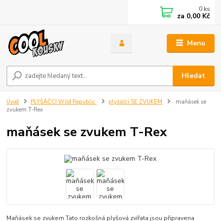
0
ks
za
0,00 Kč
Menu
Hledat
Úvod
PLYŠÁČCI Wild Republic
plyšáčci SE ZVUKEM
maňásek se
zvukem T-Rex
maňásek se zvukem T-Rex
Maňásek se zvukem Tato rozkošná plyšová zvířata jsou připravena