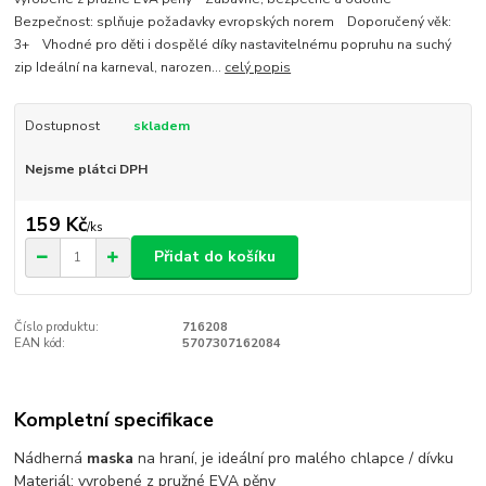
Bezpečnost: splňuje požadavky evropských norem Doporučený věk:
3+ Vhodné pro děti i dospělé díky nastavitelnému popruhu na suchý
zip Ideální na karneval, narozen...
celý popis
Dostupnost
skladem
Nejsme plátci DPH
159 Kč
/
ks
Přidat do košíku
Číslo produktu:
716208
EAN kód:
5707307162084
Kompletní specifikace
Nádherná
maska
na hraní, je ideální pro malého chlapce / dívku
Materiál: vyrobené z pružné EVA pěny