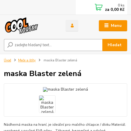
0
ks
za
0,00 Kč
Menu
Hledat
Úvod
Meče a štíty
maska Blaster zelená
maska Blaster zelená
Nádherná maska na hraní, je ideální pro malého chlapce / dívku Materiál:
vyrobené z pružné EVA pěny Zábavné, bezpečné a odolné