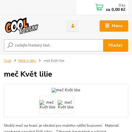
0
ks
za
0,00 Kč
Menu
Hledat
Úvod
Meče a štíty
meč Květ lilie
meč Květ lilie
Skvělý meč na hraní, je ideální pro malého rytíře/ bojovnici Materiál:
vyrobené z pružné EVA pěny Zábavné, bezpečné a odolné