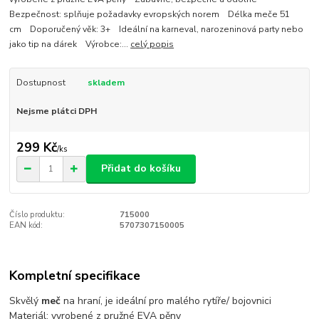
Bezpečnost: splňuje požadavky evropských norem Délka meče 51
cm Doporučený věk: 3+ Ideální na karneval, narozeninová party nebo
jako tip na dárek Výrobce:...
celý popis
Dostupnost
skladem
Nejsme plátci DPH
299 Kč
/
ks
Přidat do košíku
Číslo produktu:
715000
EAN kód:
5707307150005
Kompletní specifikace
Skvělý
meč
na hraní, je ideální pro malého rytíře/ bojovnici
Materiál: vyrobené z pružné EVA pěny