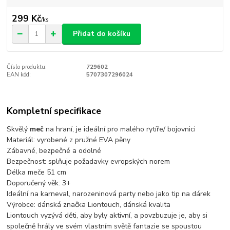
299 Kč
/
ks
Přidat do košíku
Číslo produktu:
729602
EAN kód:
5707307296024
Kompletní specifikace
Skvělý
meč
na hraní, je ideální pro malého rytíře/ bojovnici
Materiál: vyrobené z pružné EVA pěny
Zábavné, bezpečné a odolné
Bezpečnost: splňuje požadavky evropských norem
Délka meče 51 cm
Doporučený věk: 3+
Ideální na karneval, narozeninová party nebo jako tip na dárek
Výrobce: dánská značka Liontouch, dánská kvalita
Liontouch vyzývá děti, aby byly aktivní, a povzbuzuje je, aby si
společně hrály ve svém vlastním světě fantazie se spoustou