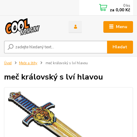
0
ks
za
0,00 Kč
Menu
Hledat
Úvod
Meče a štíty
meč královský s lví hlavou
meč královský s lví hlavou