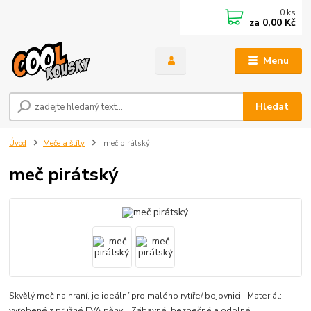
0
ks
za
0,00 Kč
Menu
Hledat
Úvod
Meče a štíty
meč pirátský
meč pirátský
Skvělý meč na hraní, je ideální pro malého rytíře/ bojovnici Materiál:
vyrobené z pružné EVA pěny Zábavné, bezpečné a odolné