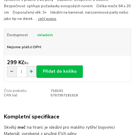
Bezpečnost: splňuje požadavky evropských norem Délka meče 64 x 20
cm Doporučený věk: 3+ Ideální na karneval, narozeninová party nebo
jako tip na dárek ...
celý popis
Dostupnost
skladem
Nejsme plátci DPH
299 Kč
/
ks
Přidat do košíku
Číslo produktu:
718101
EAN kód:
5707307181016
Kompletní specifikace
Skvělý
meč
na hraní, je ideální pro malého rytíře/ bojovnici
Materiál: vyrobené z pružné EVA pěny