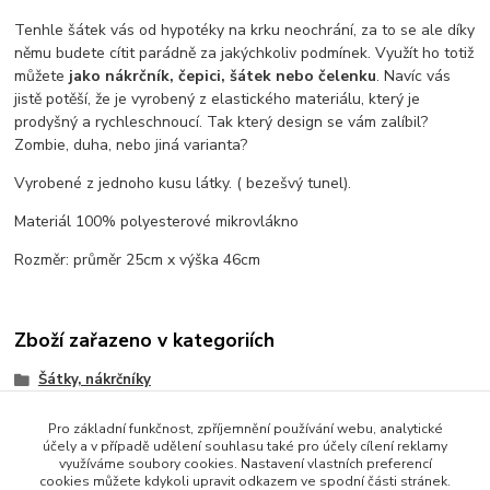
Tenhle šátek vás od hypotéky na krku neochrání, za to se ale díky
němu budete cítit parádně za jakýchkoliv podmínek. Využít ho totiž
můžete
jako nákrčník, čepici, šátek nebo čelenku
. Navíc vás
jistě potěší, že je vyrobený z elastického materiálu, který je
prodyšný a rychleschnoucí. Tak který design se vám zalíbil?
Zombie, duha, nebo jiná varianta?
Vyrobené z jednoho kusu látky. ( bezešvý tunel).
Materiál 100% polyesterové mikrovlákno
Rozměr: průměr 25cm x výška 46cm
Zboží zařazeno v kategoriích
Šátky, nákrčníky
Pro základní funkčnost, zpříjemnění používání webu, analytické
účely a v případě udělení souhlasu také pro účely cílení reklamy
využíváme soubory cookies. Nastavení vlastních preferencí
cookies můžete kdykoli upravit odkazem ve spodní části stránek.