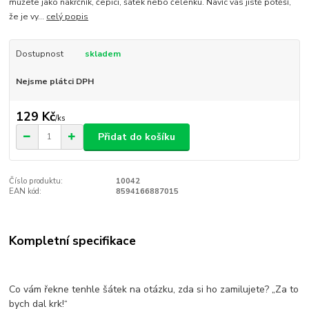
můžete jako nákrčník, čepici, šátek nebo čelenku. Navíc vás jistě potěší,
že je vy...
celý popis
Dostupnost
skladem
Nejsme plátci DPH
129 Kč
/
ks
Přidat do košíku
Číslo produktu:
10042
EAN kód:
8594166887015
Kompletní specifikace
Co vám řekne tenhle šátek na otázku, zda si ho zamilujete? „Za to
bych dal krk!“