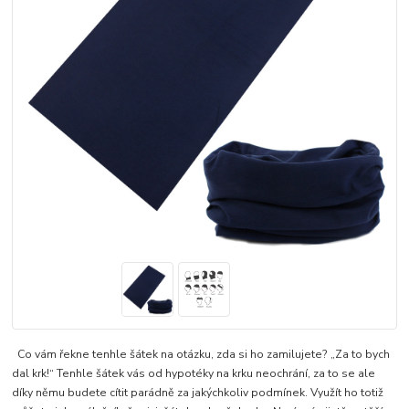
Co vám řekne tenhle šátek na otázku, zda si ho zamilujete? „Za to bych
dal krk!“ Tenhle šátek vás od hypotéky na krku neochrání, za to se ale
díky němu budete cítit parádně za jakýchkoliv podmínek. Využít ho totiž