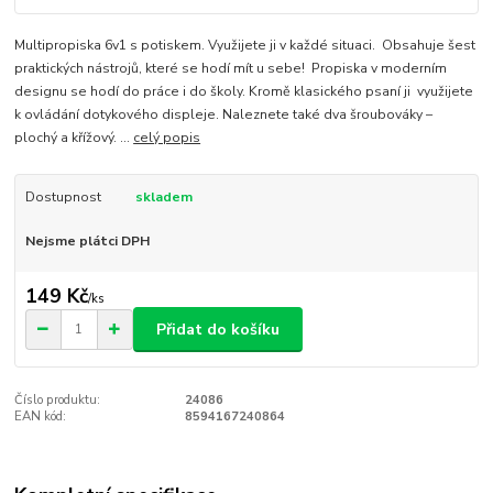
Multipropiska 6v1 s potiskem. Využijete ji v každé situaci. Obsahuje šest
praktických nástrojů, které se hodí mít u sebe! Propiska v moderním
designu se hodí do práce i do školy. Kromě klasického psaní ji využijete
k ovládání dotykového displeje. Naleznete také dva šroubováky –
plochý a křížový. ...
celý popis
Dostupnost
skladem
Nejsme plátci DPH
149 Kč
/
ks
Přidat do košíku
Číslo produktu:
24086
EAN kód:
8594167240864