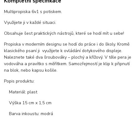
Kompletní specifikace
Multipropiska 6v1 s potiskem.
Využijete ji v každé situaci.
Obsahuje šest praktických nástrojů, které se hodí mít u sebe!
Propiska v moderním designu se hodí do práce i do školy. Kromě
klasického psaní ji využijete k ovládání dotykového displeje.
Naleznete také dva šroubováky – plochý a křížový. V těle pera je
vodováha a pravítko s měřítkem. Samozřejmostí je klip k připnutí
na blok, nebo kapsu košile.
Popis produktu:
Materiál: plast
Výška 15 cm x 1,5 cm
Barva inkoustu: modrá