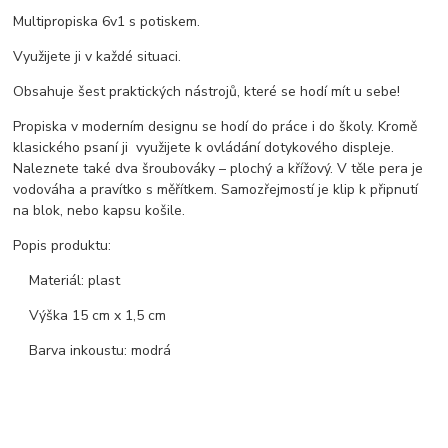
Multipropiska 6v1 s potiskem.
Využijete ji v každé situaci.
Obsahuje šest praktických nástrojů, které se hodí mít u sebe!
Propiska v moderním designu se hodí do práce i do školy. Kromě
klasického psaní ji využijete k ovládání dotykového displeje.
Naleznete také dva šroubováky – plochý a křížový. V těle pera je
vodováha a pravítko s měřítkem. Samozřejmostí je klip k připnutí
na blok, nebo kapsu košile.
Popis produktu:
Materiál: plast
Výška 15 cm x 1,5 cm
Barva inkoustu: modrá