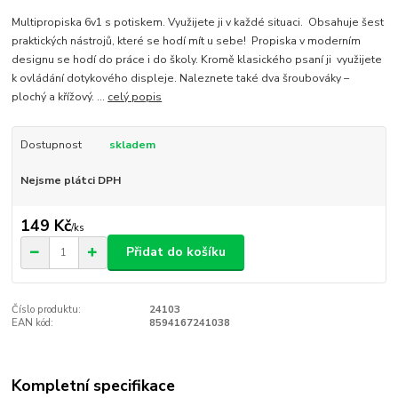
Multipropiska 6v1 s potiskem. Využijete ji v každé situaci. Obsahuje šest
praktických nástrojů, které se hodí mít u sebe! Propiska v moderním
designu se hodí do práce i do školy. Kromě klasického psaní ji využijete
k ovládání dotykového displeje. Naleznete také dva šroubováky –
plochý a křížový. ...
celý popis
Dostupnost
skladem
Nejsme plátci DPH
149 Kč
/
ks
Přidat do košíku
Číslo produktu:
24103
EAN kód:
8594167241038
Kompletní specifikace