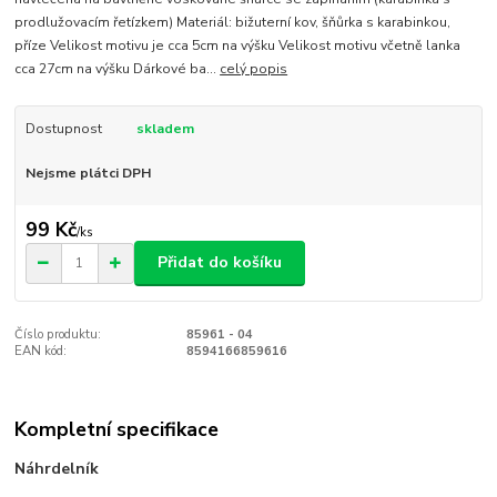
prodlužovacím řetízkem) Materiál: bižuterní kov, šňůrka s karabinkou,
příze Velikost motivu je cca 5cm na výšku Velikost motivu včetně lanka
cca 27cm na výšku Dárkové ba...
celý popis
Dostupnost
skladem
Nejsme plátci DPH
99 Kč
/
ks
Přidat do košíku
Číslo produktu:
85961 - 04
EAN kód:
8594166859616
Kompletní specifikace
Náhrdelník