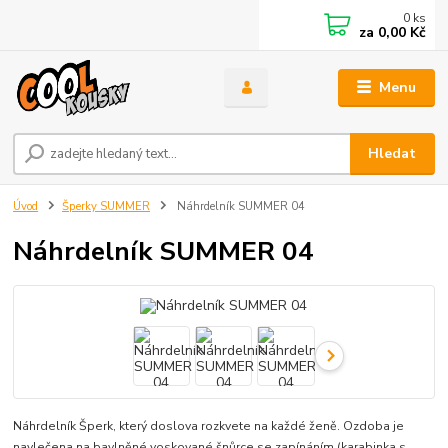
0
ks
za
0,00 Kč
Menu
Hledat
Úvod
Šperky SUMMER
Náhrdelník SUMMER 04
Náhrdelník SUMMER 04
Náhrdelník Šperk, který doslova rozkvete na každé ženě. Ozdoba je
navlečena na bavlněné voskované šnůrce se zapínáním (karabinka s