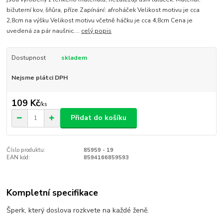
bižuterní kov, šňůra, příze Zapínání: afroháček Velikost motivu je cca
2,8cm na výšku Velikost motivu včetně háčku je cca 4,8cm Cena je
uvedená za pár naušnic....
celý popis
Dostupnost
skladem
Nejsme plátci DPH
109 Kč
/
ks
Přidat do košíku
Číslo produktu:
85959 - 19
EAN kód:
8594166859593
Kompletní specifikace
Šperk, který doslova rozkvete na každé ženě.