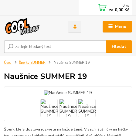
0
ks
za
0,00 Kč
Menu
Hledat
Úvod
Šperky SUMMER
Naušnice SUMMER 19
Naušnice SUMMER 19
Šperk, který doslova rozkvete na každé ženě. Visací náušničky na háčky
jsou vyrobeny z lehkého materiálů, nezatěžují ušní lalůček. Materiál: