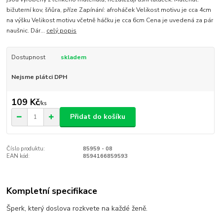
bižuterní kov, šňůra, příze Zapínání: afroháček Velikost motivu je cca 4cm
na výšku Velikost motivu včetně háčku je cca 6cm Cena je uvedená za pár
naušnic. Dár...
celý popis
Dostupnost
skladem
Nejsme plátci DPH
109 Kč
/
ks
Přidat do košíku
Číslo produktu:
85959 - 08
EAN kód:
8594166859593
Kompletní specifikace
Šperk, který doslova rozkvete na každé ženě.