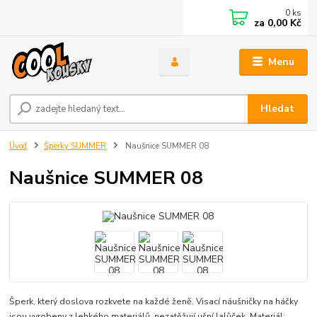
0
ks
za
0,00 Kč
Menu
Hledat
Úvod
Šperky SUMMER
Naušnice SUMMER 08
Naušnice SUMMER 08
Šperk, který doslova rozkvete na každé ženě. Visací náušničky na háčky
jsou vyrobeny z lehkého materiálů, nezatěžují ušní lalůček. Materiál: