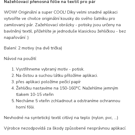
Nažehlovací přenosná fólie na textil pro pár
WOW! Originální a super COOL! Díky velmi snadné aplikaci
vytvoříte ve chvilce originální kousky do svého šatníku pro
zamilovaný pár. Zažehlovací obrázky - potisky jsou určeny na
bavlněný textil, přižehlíte je jednoduše klasickou žehličkou - bez
napařování :)
Balení: 2 motivy (na dvě trička)
Návod na použití:
Vystřihneme vybraný motiv - potisk.
Na čistou a suchou látku přiložíme aplikaci.
přes aplikaci položíme pečící papír
Žehličku nastavíme na 150-160°C. Nažehlíme jemným
tlakem 10-15 vteřin
Necháme 5 vteřin zchladnout a odstraníme ochrannou
horní fólii.
Nevhodné na syntetický textil citlivý na teplo (nylon, pvc, ...)
Výrobce nezodpovídá za škody způsobené nesprávnou aplikací.