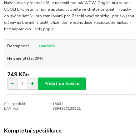
Nažehlovací přenosná fólie na textil pro pár WOW! Originální a super
COOL! Díky velmi snadné aplikaci vytvoříte ve chvilce originální kousky
do svého šatníku pro zamilovaný pár. Zažehlovací obrázky - potisky jsou
určeny na bavlněný textil, přižehlíte je jednoduše klasickou žehličkou -
bez napařován...
celý popis
Dostupnost
skladem
Nejsme plátci DPH
249 Kč
/
ks
Přidat do košíku
Číslo produktu:
13832
EAN kód:
8594167138321
Kompletní specifikace