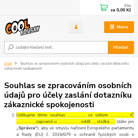
0
ks
za
0,00 Kč
Menu
Hledat
Úvod
Souhlas se zpracováním osobních údajů pro účely zaslání dotazníku
zákaznické spokojenosti
Souhlas se zpracováním osobních
údajů pro účely zaslání dotazníku
zákaznické spokojenosti
Udělujete tímto souhlas ……………..., se sídlem ………………, IČ
………………., zapsaná u ………………… , oddíl …, vložka …..
(dále jen
„Správce“
), aby ve smyslu nařízení Evropského parlamentu
a Rady (EU) č. 2016/679 o ochraně fyzických osob v