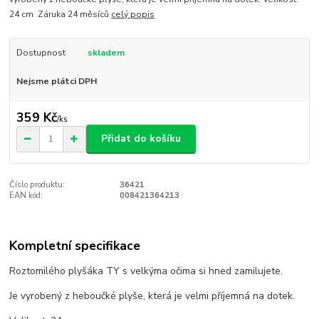
24 cm Záruka 24 měsíců
celý popis
Dostupnost
skladem
Nejsme plátci DPH
359 Kč
/
ks
Přidat do košíku
Číslo produktu:
36421
EAN kód:
008421364213
Kompletní specifikace
Roztomilého plyšáka TY s velkýma očima si hned zamilujete.
Je vyrobený z heboučké plyše, která je velmi příjemná na dotek.