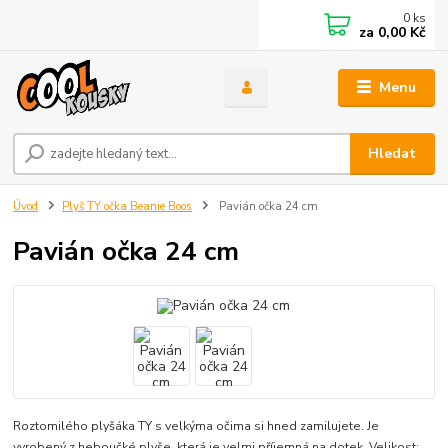
0
ks
za
0,00 Kč
Menu
Hledat
Úvod
Plyš TY očka Beanie Boos
Pavián očka 24 cm
Pavián očka 24 cm
Roztomilého plyšáka TY s velkýma očima si hned zamilujete. Je
vyrobený z heboučké plyše, která je velmi příjemná na dotek. Velikost: