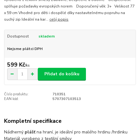
splňuje požadavky evropských norem Doporučený věk: 3+ Velikost 77
x 59 cm Vhodné pro děti i dospělé díky nastavitelnému popruhu na
suchý zip Ideální na kar...
celý popis
Dostupnost
skladem
Nejsme plátci DPH
599 Kč
/
ks
Přidat do košíku
Číslo produktu:
710351
EAN kód:
5707307103513
Kompletní specifikace
Nádherný
plášť
na hraní, je ideální pro malého hrdinu /hrdinku
Materiál vyrobeno z textilní směsy