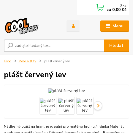
0
ks
za
0,00 Kč
Menu
Hledat
Úvod
Meče a štíty
plášť červený lev
plášť červený lev
Nádherný plášť na hraní, je ideální pro malého hrdinu /hrdinku Materiál
vyrobeno z textilní směsy Zábavné, bezpečné a odolné Bezpečnost: