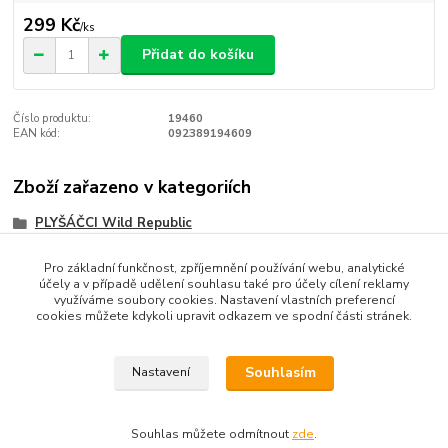
299 Kč
/
ks
Přidat do košíku
Číslo produktu:
19460
EAN kód:
092389194609
Zboží zařazeno v kategoriích
PLYŠÁČCI Wild Republic
Pro základní funkčnost, zpříjemnění používání webu, analytické
účely a v případě udělení souhlasu také pro účely cílení reklamy
využíváme soubory cookies. Nastavení vlastních preferencí
cookies můžete kdykoli upravit odkazem ve spodní části stránek.
Souhlasím
Nastavení
Souhlas můžete odmítnout
zde
.