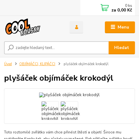
0
ks
za
0,00 Kč
Menu
Hledat
Úvod
OBJÍMÁČCI, KLIPÁČCI
plyšáček objímáček krokodýl
plyšáček objímáček krokodýl
Toto roztomilé zvířátko vám chce přinést štěstí a objetí. Široce mu
roztáhněte tlapky tak, aby zůstaly rozpažené. Pak přitlačte zvířátko hrudí