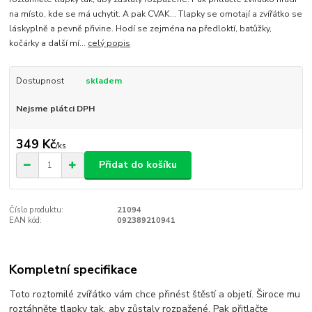
na místo, kde se má uchytit. A pak CVAK… Tlapky se omotají a zvířátko se
láskyplně a pevně přivine. Hodí se zejména na předloktí, batůžky,
kočárky a další mí...
celý popis
Dostupnost
skladem
Nejsme plátci DPH
349 Kč
/
ks
Přidat do košíku
Číslo produktu:
21094
EAN kód:
092389210941
Kompletní specifikace
Toto roztomilé zvířátko vám chce přinést štěstí a objetí. Široce mu
roztáhněte tlapky tak, aby zůstaly rozpažené. Pak přitlačte