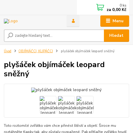
0
ks
za
0,00 Kč
Menu
Hledat
Úvod
OBJÍMÁČCI, KLIPÁČCI
plyšáček objímáček leopard sněžný
plyšáček objímáček leopard
sněžný
Toto roztomilé zvířátko vám chce přinést štěstí a objetí. Široce mu
roztáhněte tlapky tak, aby zůstaly rozpažené. Pak přitlačte zvířátko hrudí