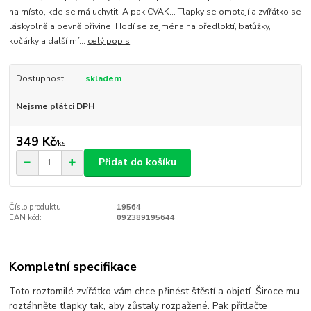
na místo, kde se má uchytit. A pak CVAK… Tlapky se omotají a zvířátko se
láskyplně a pevně přivine. Hodí se zejména na předloktí, batůžky,
kočárky a další mí...
celý popis
Dostupnost
skladem
Nejsme plátci DPH
349 Kč
/
ks
Přidat do košíku
Číslo produktu:
19564
EAN kód:
092389195644
Kompletní specifikace
Toto roztomilé zvířátko vám chce přinést štěstí a objetí. Široce mu
roztáhněte tlapky tak, aby zůstaly rozpažené. Pak přitlačte