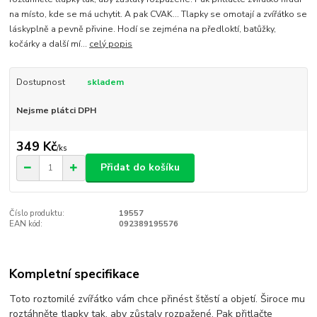
na místo, kde se má uchytit. A pak CVAK… Tlapky se omotají a zvířátko se
láskyplně a pevně přivine. Hodí se zejména na předloktí, batůžky,
kočárky a další mí...
celý popis
Dostupnost
skladem
Nejsme plátci DPH
349 Kč
/
ks
Přidat do košíku
Číslo produktu:
19557
EAN kód:
092389195576
Kompletní specifikace
Toto roztomilé zvířátko vám chce přinést štěstí a objetí. Široce mu
roztáhněte tlapky tak, aby zůstaly rozpažené. Pak přitlačte