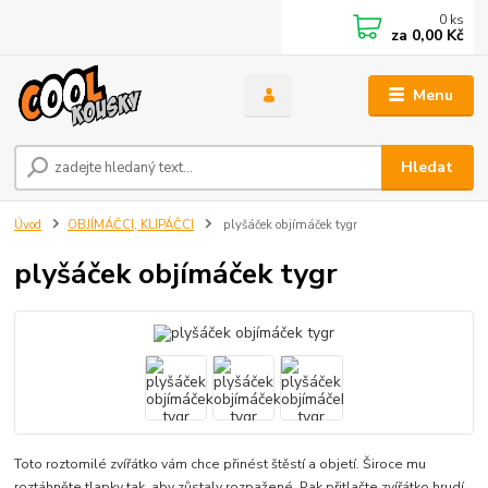
0
ks
za
0,00 Kč
Menu
Hledat
Úvod
OBJÍMÁČCI, KLIPÁČCI
plyšáček objímáček tygr
plyšáček objímáček tygr
Toto roztomilé zvířátko vám chce přinést štěstí a objetí. Široce mu
roztáhněte tlapky tak, aby zůstaly rozpažené. Pak přitlačte zvířátko hrudí