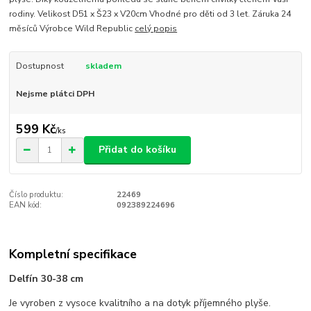
rodiny. Velikost D51 x Š23 x V20cm Vhodné pro děti od 3 let. Záruka 24
měsíců Výrobce Wild Republic
celý popis
Dostupnost
skladem
Nejsme plátci DPH
599 Kč
/
ks
Přidat do košíku
Číslo produktu:
22469
EAN kód:
092389224696
Kompletní specifikace
Delfín 30-38 cm
Je vyroben z vysoce kvalitního a na dotyk příjemného plyše.