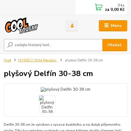
0
ks
za
0,00 Kč
Menu
Hledat
Úvod
PLYŠÁČCI Wild Republic
plyšový Delfín 30-38 cm
plyšový Delfín 30-38 cm
Delfín 30-38 cm Je vyroben z vysoce kvalitního a na dotyk příjemného
plyše. Díky kouzelnému pohledu se stane během chvilky členem Vaší