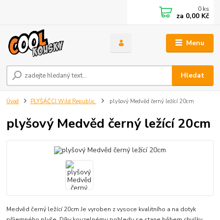
0
ks
za
0,00 Kč
Menu
Hledat
Úvod
PLYŠÁČCI Wild Republic
plyšový Medvěd černý ležící 20cm
plyšový Medvěd černý ležící 20cm
Medvěd černý ležící 20cm Je vyroben z vysoce kvalitního a na dotyk
příjemného plyše. Díky kouzelnému pohledu se stane během chvilky