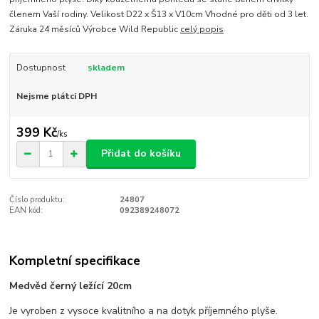
členem Vaší rodiny. Velikost D22 x Š13 x V10cm Vhodné pro děti od 3 let.
Záruka 24 měsíců Výrobce Wild Republic
celý popis
Dostupnost
skladem
Nejsme plátci DPH
399 Kč
/
ks
Přidat do košíku
Číslo produktu:
24807
EAN kód:
092389248072
Kompletní specifikace
Medvěd černý ležící 20cm
Je vyroben z vysoce kvalitního a na dotyk příjemného plyše.