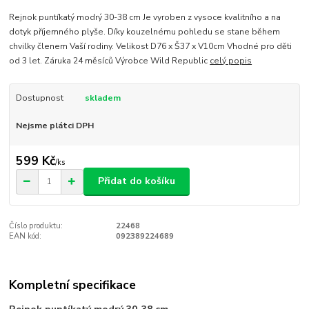
Rejnok puntíkatý modrý 30-38 cm Je vyroben z vysoce kvalitního a na
dotyk příjemného plyše. Díky kouzelnému pohledu se stane během
chvilky členem Vaší rodiny. Velikost D76 x Š37 x V10cm Vhodné pro děti
od 3 let. Záruka 24 měsíců Výrobce Wild Republic
celý popis
Dostupnost
skladem
Nejsme plátci DPH
599 Kč
/
ks
Přidat do košíku
Číslo produktu:
22468
EAN kód:
092389224689
Kompletní specifikace