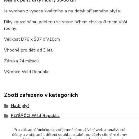
Rejnok puntíkatý modrý 30-38 cm
Je vyroben z vysoce kvalitního a na dotyk příjemného plyše.
Díky kouzelnému pohledu se stane během chvilky členem Vaší
rodiny.
Velikost D76 x Š37 x V10cm
Vhodné pro děti od 3 let.
Záruka 24 měsíců
Výrobce Wild Republic
Zboží zařazeno v kategoriích
Hadi plyš
PLYŠÁČCI Wild Republic
Pro základní funkčnost, zpříjemnění používání webu, analytické
účely a v případě udělení souhlasu také pro účely cílení reklamy