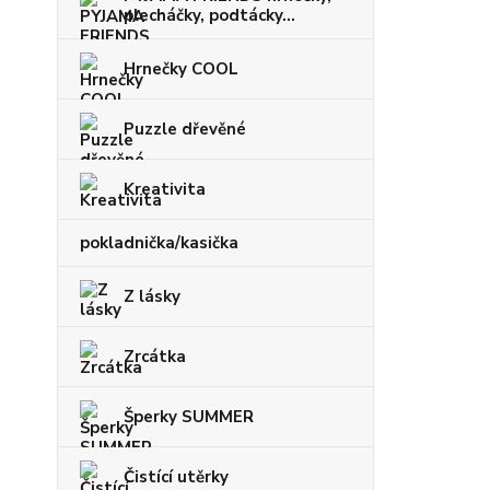
plecháčky, podtácky...
Hrnečky COOL
Puzzle dřevěné
Kreativita
pokladnička/kasička
Z lásky
Zrcátka
Šperky SUMMER
Čistící utěrky