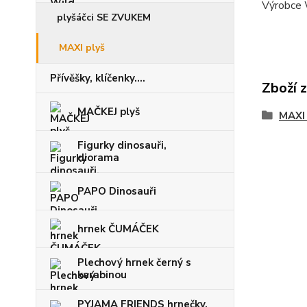
Výrobce 
plyšáčci SE ZVUKEM
MAXI plyš
Přívěšky, klíčenky....
Zboží 
MAČKEJ plyš
MAXI 
Figurky dinosauři,
diorama
PAPO Dinosauři
hrnek ČUMÁČEK
Plechový hrnek černý s
karabinou
PYJAMA FRIENDS hrnečky,