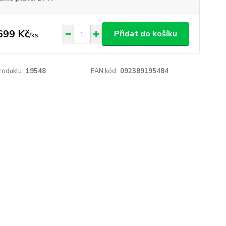
699 Kč
Přidat do košíku
/
ks
roduktu:
19548
EAN kód:
092389195484