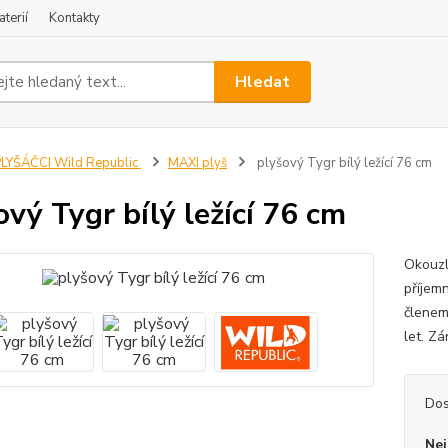
terií
Kontakty
Hledat
LYŠÁČCI Wild Republic
MAXI plyš
plyšový Tygr bílý ležící 76 cm
ový Tygr bílý ležící 76 cm
Okouzlu
příjem
členem
let. Z
Dos
Nej