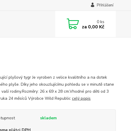
Přihlášení
0
ks
za
0,00 Kč
jící plyšový tygr Je vyroben z velice kvalitního a na dotek
ného plyše. Díky jeho okouzlujícímu pohledu se v minutě stane
 vaší rodiny.Rozměry: 26 x 69 x 28 cm.Vhodné pro děti od 3
áruka 24 měsíců Výrobce Wild Republic
celý popis
tupnost
skladem
sme plátci DPH