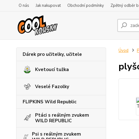
O nás
Jak nakupovat
Obchodní podmínky
Zpětný odběr ba
Úvod
P
Dárek pro učitelky, učitele
plyš
Kvetoucí tužka
Veselé Fazolky
FLIPKINS Wild Republic
Ptáci s reálným zvukem
WILD REPUBLIC
Psi s reálným zvukem