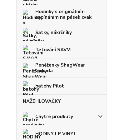
Hodinky s originálním
zapínáním na pásek cvak
Šátky, nákrčníky
Tetování SAVVI
Peněženky ShagWear
Canada
batohy Pilot
NAŽEHLOVAČKY
Chytré prodkuty
HODINY LP VINYL