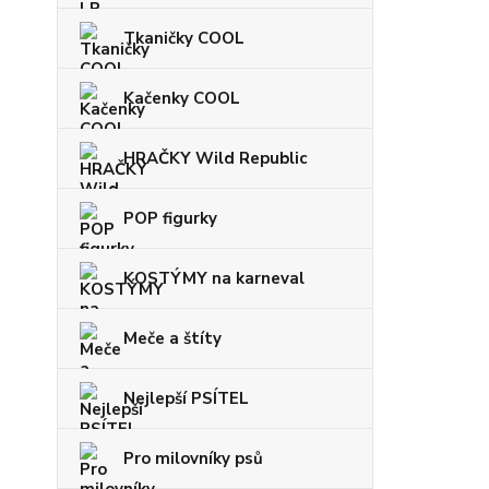
Tkaničky COOL
Kačenky COOL
HRAČKY Wild Republic
POP figurky
KOSTÝMY na karneval
Meče a štíty
Nejlepší PSÍTEL
Pro milovníky psů