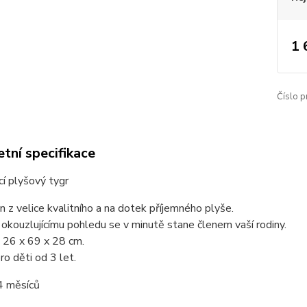
1 
Číslo p
tní specifikace
cí plyšový tygr
n z velice kvalitního a na dotek příjemného plyše.
 okouzlujícímu pohledu se v minutě stane členem vaší rodiny.
 26 x 69 x 28 cm.
o děti od 3 let.
4 měsíců