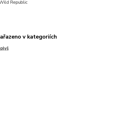
Wild Republic
zařazeno v kategoriích
plyš