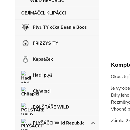
WILD REPUBLIC
OBJÍMÁČCI, KLIPÁČCI
Plyš TY očka Beanie Boos
FRIZZYS TY
Kapsáček
Komple
Hadi plyš
Okouzlují
Je vyrobe
Chňapíci
Díky jeho
Rozměry:
POLŠTÁŘE WILD
Vhodné pr
Záruka 2
PLYŠÁČCI Wild Republic