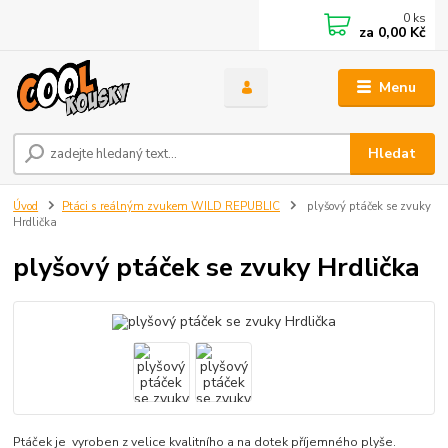
0
ks
za
0,00 Kč
Menu
Hledat
Úvod
Ptáci s reálným zvukem WILD REPUBLIC
plyšový ptáček se zvuky
Hrdlička
plyšový ptáček se zvuky Hrdlička
Ptáček je vyroben z velice kvalitního a na dotek příjemného plyše.