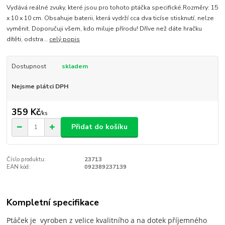
Vydává reálné zvuky, které jsou pro tohoto ptáčka specifické.Rozměry: 15
x 10 x 10 cm. Obsahuje baterii, která vydrží cca dva ticíse stisknutí, nelze
vyměnit. Doporučuji všem, kdo miluje přírodu! Dříve než dáte hračku
dítěti, odstra...
celý popis
Dostupnost
skladem
Nejsme plátci DPH
359 Kč
/
ks
Přidat do košíku
Číslo produktu:
23713
EAN kód:
092389237139
Kompletní specifikace
Ptáček je vyroben z velice kvalitního a na dotek příjemného