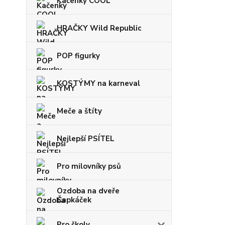
Kačenky COOL
HRAČKY Wild Republic
POP figurky
KOSTÝMY na karneval
Meče a štíty
Nejlepší PSÍTEL
Pro milovníky psů
Ozdoba na dveře
Čapkáček
Pro školy