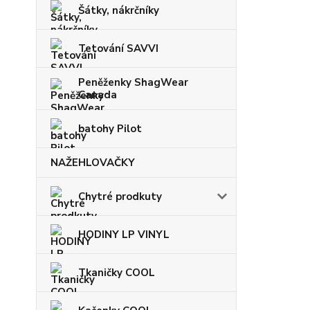
Šátky, nákrčníky
Tetování SAVVI
Peněženky ShagWear
Canada
batohy Pilot
NAŽEHLOVAČKY
Chytré prodkuty
HODINY LP VINYL
Tkaničky COOL