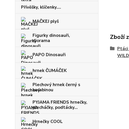
Přívěšky, klíčenky....
MAČKEJ plyš
Figurky dinosauři,
Zboží 
diorama
Ptáci
PAPO Dinosauři
WILD
hrnek ČUMÁČEK
Plechový hrnek černý s
karabinou
PYJAMA FRIENDS hrnečky,
plecháčky, podtácky...
Hrnečky COOL