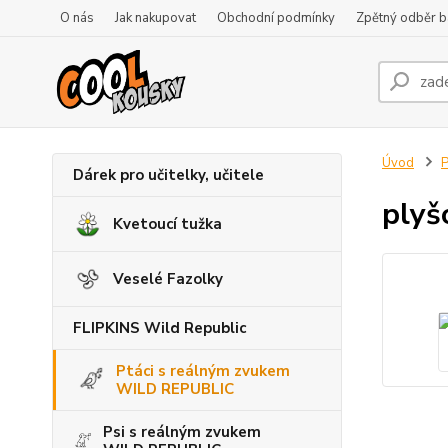
O nás
Jak nakupovat
Obchodní podmínky
Zpětný odběr ba
Úvod
P
Dárek pro učitelky, učitele
plyš
Kvetoucí tužka
Veselé Fazolky
FLIPKINS Wild Republic
Ptáci s reálným zvukem
WILD REPUBLIC
Psi s reálným zvukem