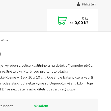
Přihlášení
0
ks
za
0,00 Kč
sněžná
á
 je vyroben z velice kvalitního a na dotek příjemného plyše.
 reálné zvuky, které jsou pro tohoto ptáčka
cké.Rozměry: 15 x 10 x 10 cm. Obsahuje baterii, která vydrží
 ticíse stisknutí, nelze vyměnit. Doporučuji všem, kdo miluje
! Dříve než dáte hračku dítěti, odstra...
celý popis
tupnost
skladem