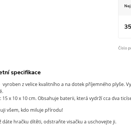
Nej
35
Číslo p
tní specifikace
e vyroben z velice kvalitního a na dotek příjemného plyše. V
é.
15 x 10 x 10 cm. Obsahuje baterii, která vydrží cca dva ticíse
ji všem, kdo miluje přírodu!
 dáte hračku dítěti, odstraňte visačku a uschovejte ji.