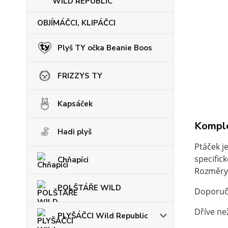
WILD REPUBLIC
OBJÍMÁČCI, KLIPÁČCI
Plyš TY očka Beanie Boos
FRIZZYS TY
Kapsáček
Komple
Hadi plyš
Ptáček j
specifick
Chňapíci
Rozměry: 
POLŠTÁŘE WILD
Doporuču
Dříve než
PLYŠÁČCI Wild Republic