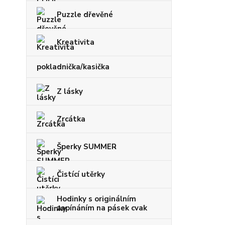
Puzzle dřevěné
Kreativita
pokladnička/kasička
Z lásky
Zrcátka
Šperky SUMMER
Čistící utěrky
Hodinky s originálním
zapínáním na pásek cvak