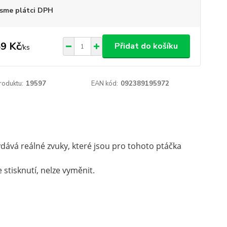
sme plátci DPH
9 Kč
Přidat do košíku
/
ks
roduktu:
19597
EAN kód:
092389195972
ydává reálné zvuky, které jsou pro tohoto ptáčka
 stisknutí, nelze vyměnit.