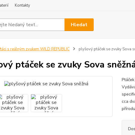
terií
Kontakty
Hledat
táci s reálným zvukem WILD REPUBLIC
plyšový ptáček se zvuky Sova 
ový ptáček se zvuky Sova sněžn
Ptáček
Vydává
specifi
cca dva
přírodu
Dos