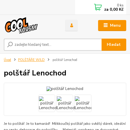
0
ks
za
0,00 Kč
Menu
Hledat
Úvod
POLŠTÁŘE WILD
polštář Lenochod
polštář Lenochod
Je to polštář. Je to kamarád! Měkkoučký polštář jako svkělý dárek, ideální
na cesty, dekorace do pokojíčku..... Materiál: vyrobeno ze dvouvrstvé