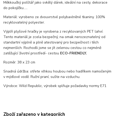
Měkkoučký polštář jako svkělý dárek, ideální na cesty, dekorace
do pokojíčku.....
Materiál: vyrobeno ze dvouvrstvé polybavlněné tkaniny. 100%
recyklovatelný polyester.
Výplň plyšové hračky je vyrobena z recyklovaných PET lahví.
Tento materiál je zcela bezpečný, na omak nerozeznatelný od
standartní výplně a plně atestovaný pro bezpečnost i těch
nejmenších. Rozhodli jsme se jít zelenou cestou co nejméně
zatěžující životní prostředí- cestou
ECO-FRIENDLY.
Rozměr: 38 x 23 cm
Snadná údržba: otřete vlhkou houbou nebo hadříkem namočeným
v mýdlové vodě. Ruční praní, sušte na vzduchu.
Výrobce: Wild Republic, výrobek splňuje požadavky normy E71
Zboží zařazeno v kategoriích