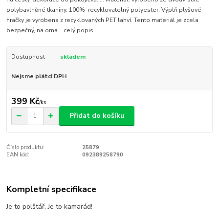
polybavlněné tkaniny. 100% recyklovatelný polyester. Výplň plyšové
hračky je vyrobena z recyklovaných PET lahví. Tento materiál je zcela
bezpečný, na oma...
celý popis
Dostupnost
skladem
Nejsme plátci DPH
399 Kč
/
ks
Přidat do košíku
Číslo produktu:
25879
EAN kód:
092389258790
Kompletní specifikace
Je to polštář. Je to kamarád!