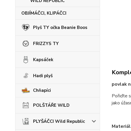
WILD REPUBLIC
OBJÍMÁČCI, KLIPÁČCI
Plyš TY očka Beanie Boos
FRIZZYS TY
Kapsáček
Komple
Hadi plyš
povlak n
Chňapíci
Pořiďte s
jako úžas
POLŠTÁŘE WILD
PLYŠÁČCI Wild Republic
Materiál