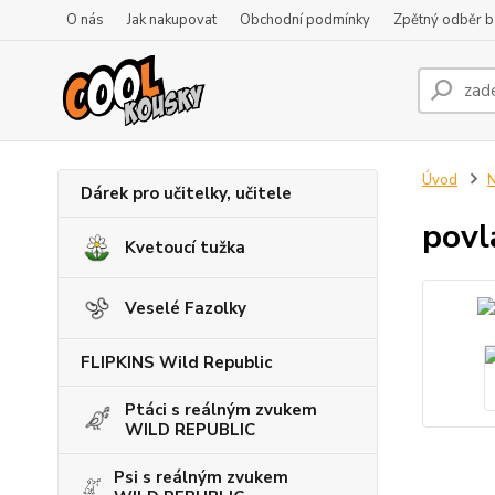
O nás
Jak nakupovat
Obchodní podmínky
Zpětný odběr ba
Úvod
N
Dárek pro učitelky, učitele
povl
Kvetoucí tužka
Veselé Fazolky
FLIPKINS Wild Republic
Ptáci s reálným zvukem
WILD REPUBLIC
Psi s reálným zvukem