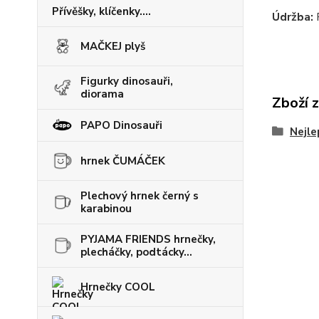
Přívěšky, klíčenky....
Údržba
:
MAČKEJ plyš
Figurky dinosauři,
diorama
Zboží 
PAPO Dinosauři
Nejle
hrnek ČUMÁČEK
Plechový hrnek černý s
karabinou
PYJAMA FRIENDS hrnečky,
plecháčky, podtácky...
Hrnečky COOL