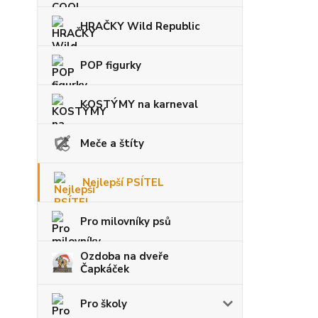
HRAČKY Wild Republic
POP figurky
KOSTÝMY na karneval
Meče a štíty
Nejlepší PSÍTEL
Pro milovníky psů
Ozdoba na dveře
Čapkáček
Pro školy