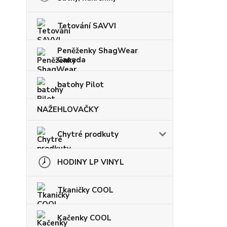
Tetování SAVVI
Peněženky ShagWear
Canada
batohy Pilot
NAŽEHLOVAČKY
Chytré prodkuty
HODINY LP VINYL
Tkaničky COOL
Kačenky COOL