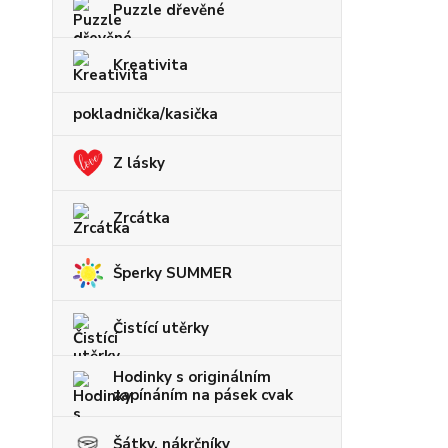
Puzzle dřevěné
Kreativita
pokladnička/kasička
Z lásky
Zrcátka
Šperky SUMMER
Čistící utěrky
Hodinky s originálním
zapínáním na pásek cvak
Šátky, nákrčníky