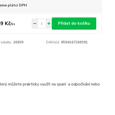
sme plátci DPH
9 Kč
Přidat do košíku
/
ks
roduktu:
26939
EAN kód:
8594167269391
který můžete prakticky využít na spaní a odpočívání nebo