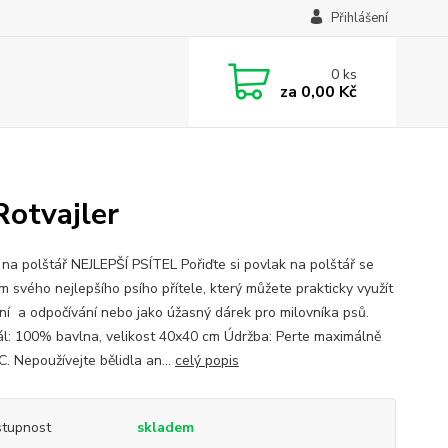
Přihlášení
0
ks
za
0,00 Kč
Rotvajler
 na polštář NEJLEPŠÍ PSÍTEL Pořiďte si povlak na polštář se
m svého nejlepšího psího přítele, který můžete prakticky využít
ní a odpočívání nebo jako úžasný dárek pro milovníka psů.
ál: 100% bavlna, velikost 40x40 cm Údržba: Perte maximálně
. Nepoužívejte bělidla an...
celý popis
tupnost
skladem