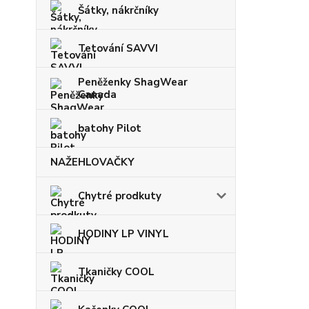
Šátky, nákrčníky
Tetování SAVVI
Peněženky ShagWear
Canada
batohy Pilot
NAŽEHLOVAČKY
Chytré prodkuty
HODINY LP VINYL
Tkaničky COOL