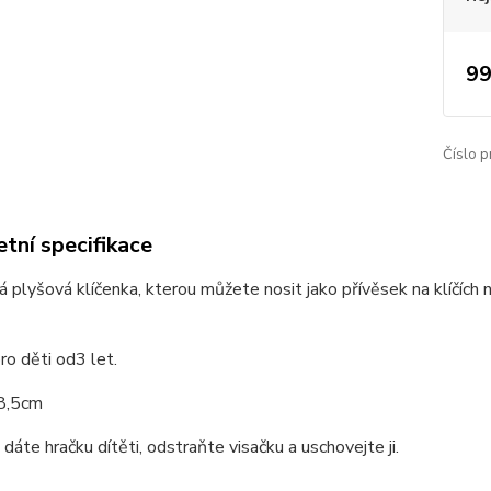
99
Číslo p
tní specifikace
 plyšová klíčenka, kterou můžete nosit jako přívěsek na klíčích 
o děti od3 let.
8,5cm
 dáte hračku dítěti, odstraňte visačku a uschovejte ji.