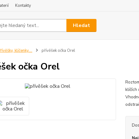
terií
Kontakty
Hledat
řívěšky, klíčenky....
přívěšek očka Orel
ěšek očka Orel
Roztom
klíčích
Vhodné
odstra
Dos
Nej