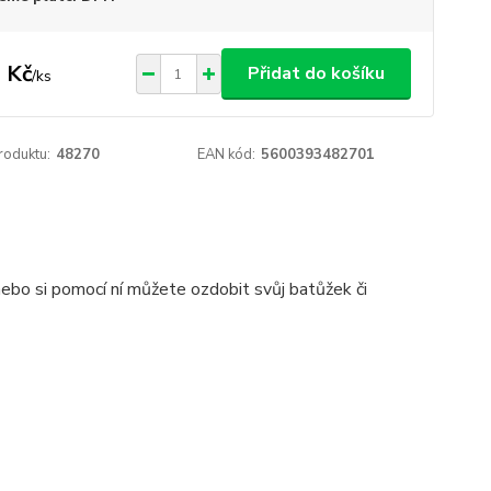
 Kč
Přidat do košíku
/
ks
roduktu:
48270
EAN kód:
5600393482701
nebo si pomocí ní můžete ozdobit svůj batůžek či