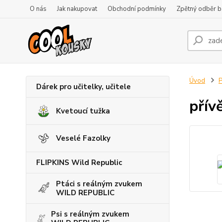
O nás
Jak nakupovat
Obchodní podmínky
Zpětný odběr ba
Úvod
P
Dárek pro učitelky, učitele
přív
Kvetoucí tužka
Veselé Fazolky
FLIPKINS Wild Republic
Ptáci s reálným zvukem
WILD REPUBLIC
Psi s reálným zvukem