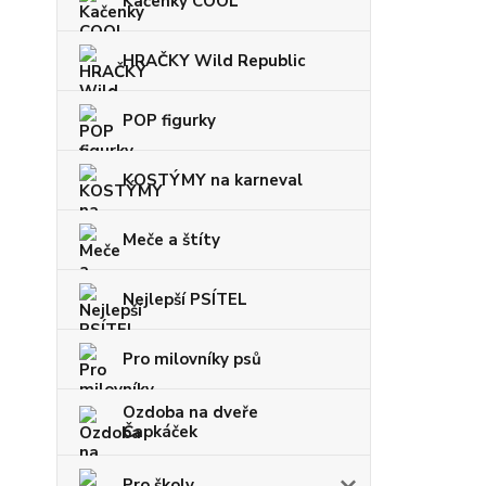
Kačenky COOL
HRAČKY Wild Republic
POP figurky
KOSTÝMY na karneval
Meče a štíty
Nejlepší PSÍTEL
Pro milovníky psů
Ozdoba na dveře
Čapkáček
Pro školy