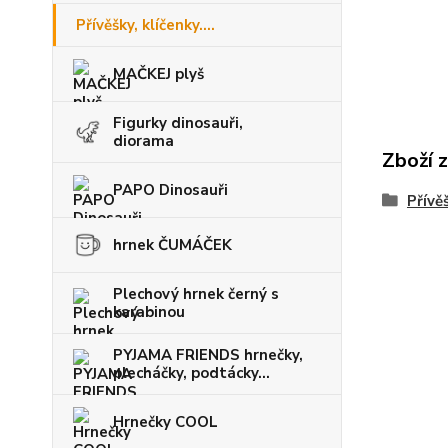
Přívěšky, klíčenky....
MAČKEJ plyš
Figurky dinosauři,
diorama
Zboží 
PAPO Dinosauři
Přívěš
hrnek ČUMÁČEK
Plechový hrnek černý s
karabinou
PYJAMA FRIENDS hrnečky,
plecháčky, podtácky...
Hrnečky COOL