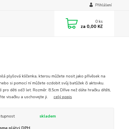
Přihlášení
0
ks
za
0,00 Kč
ilá plyšová klíčenka, kterou můžete nosit jako přívěsek na
 nebo si pomocí ní můžete ozdobit svůj batůžek či aktovku.
 pro děti od3 let. Rozměr: 8,5cm Dříve než dáte hračku dítěti,
ňte visačku a uschovejte ji.
celý popis
tupnost
skladem
sme plátci DPH