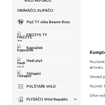
WILD REPUBLIC
OBJÍMÁČCI, KLIPÁČCI
Plyš TY očka Beanie Boos
FRIZZYS TY
Kapsáček
Komple
Hadi plyš
Roztomilá
aktovku.
Chňapíci
Vhodné pr
Rozměr: 
POLŠTÁŘE WILD
Dříve než
PLYŠÁČCI Wild Republic