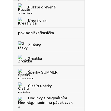
Puzzle dřevěné
Kreativita
pokladnička/kasička
Z lásky
Zrcátka
Šperky SUMMER
Čistící utěrky
Hodinky s originálním
zapínáním na pásek cvak