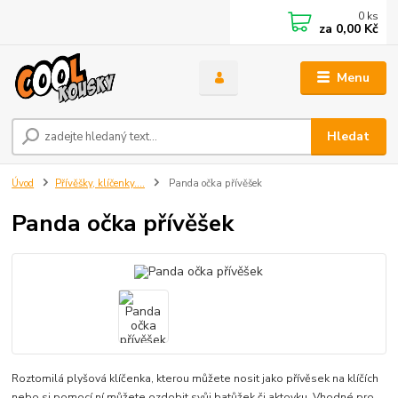
0
ks
za
0,00 Kč
Menu
Hledat
Úvod
Přívěšky, klíčenky....
Panda očka přívěšek
Panda očka přívěšek
Roztomilá plyšová klíčenka, kterou můžete nosit jako přívěsek na klíčích
nebo si pomocí ní můžete ozdobit svůj batůžek či aktovku. Vhodné pro