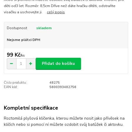
děti od3 let. Rozměr: 8,5cm Dříve než dáte hračku dítěti, odstraňte
visačku a uschovejte ji.
celý popis
Dostupnost
skladem
Nejsme plátci DPH
99 Kč
/
ks
Přidat do košíku
Číslo produktu:
48275
EAN kód:
5600393482756
Kompletní specifikace
Roztomilá plyšová klíčenka, kterou můžete nosit jako přívěsek na
klíčích nebo si pomocí ní můžete ozdobit svůj batůžek či aktovku.