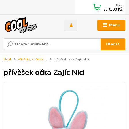
0
ks
za
0,00 Kč
Menu
Hledat
Úvod
Přívěšky, klíčenky....
přívěšek očka Zajíc Nici
přívěšek očka Zajíc Nici