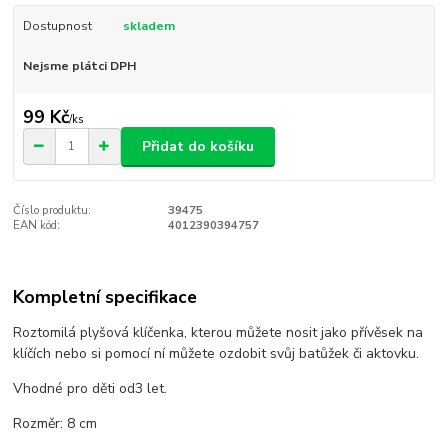
Dostupnost
skladem
Nejsme plátci DPH
99 Kč
/
ks
Přidat do košíku
Číslo produktu:
39475
EAN kód:
4012390394757
Kompletní specifikace
Roztomilá plyšová klíčenka, kterou můžete nosit jako přívěsek na
klíčích nebo si pomocí ní můžete ozdobit svůj batůžek či aktovku.
Vhodné pro děti od3 let.
Rozměr: 8 cm