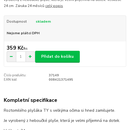
24 cm Záruka 24 měsíců
celý popis
Dostupnost
skladem
Nejsme plátci DPH
359 Kč
/
ks
Přidat do košíku
Číslo produktu:
37149
EAN kód:
008421371495
Kompletní specifikace
Roztomilého plyšáka TY s velkýma očima si hned zamilujete.
Je vyrobený z heboučké plyše, která je velmi příjemná na dotek.