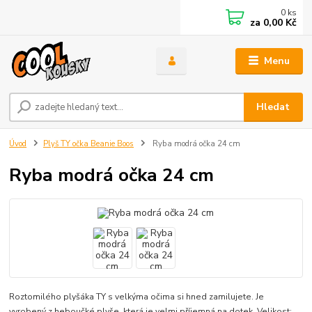
0
ks
za
0,00 Kč
Menu
Hledat
Úvod
Plyš TY očka Beanie Boos
Ryba modrá očka 24 cm
Ryba modrá očka 24 cm
Roztomilého plyšáka TY s velkýma očima si hned zamilujete. Je
vyrobený z heboučké plyše, která je velmi příjemná na dotek. Velikost: