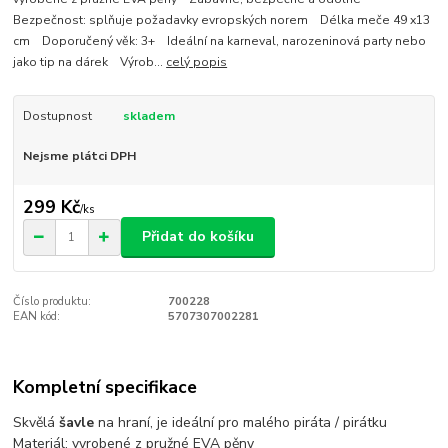
Bezpečnost: splňuje požadavky evropských norem Délka meče 49 x13
cm Doporučený věk: 3+ Ideální na karneval, narozeninová party nebo
jako tip na dárek Výrob...
celý popis
Dostupnost
skladem
Nejsme plátci DPH
299 Kč
/
ks
Přidat do košíku
Číslo produktu:
700228
EAN kód:
5707307002281
Kompletní specifikace
Skvělá
šavle
na hraní, je ideální pro malého piráta / pirátku
Materiál: vyrobené z pružné EVA pěny