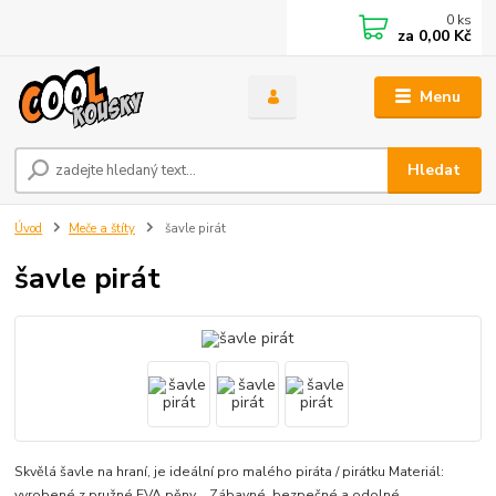
0
ks
za
0,00 Kč
Menu
Hledat
Úvod
Meče a štíty
šavle pirát
šavle pirát
Skvělá šavle na hraní, je ideální pro malého piráta / pirátku Materiál:
vyrobené z pružné EVA pěny Zábavné, bezpečné a odolné