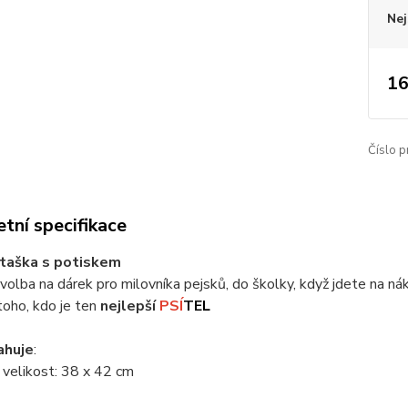
Nej
16
Číslo p
tní specifikace
 taška s potiskem
 volba na dárek pro milovníka pejsků, do školky, když jdete na ná
oho, kdo je ten
nejlepší
PSÍ
TEL
ahuje
:
 velikost: 38 x 42 cm