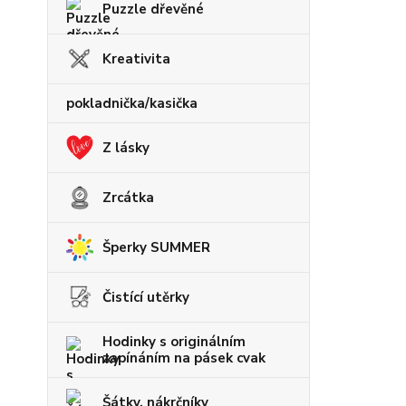
Puzzle dřevěné
Kreativita
pokladnička/kasička
Z lásky
Zrcátka
Šperky SUMMER
Čistící utěrky
Hodinky s originálním
zapínáním na pásek cvak
Šátky, nákrčníky