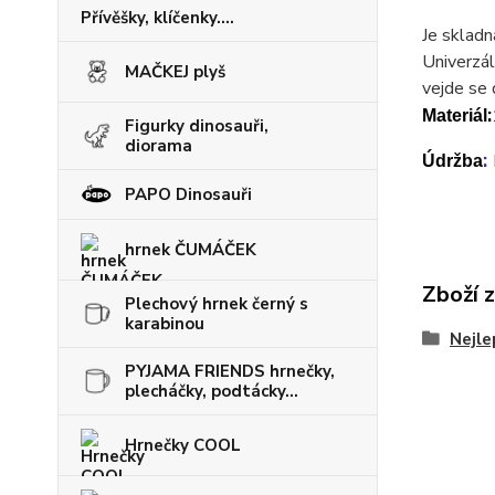
Přívěšky, klíčenky....
Je skladn
Univerzál
MAČKEJ plyš
vejde se 
:
Materiál
Figurky dinosauři,
diorama
:
Údržba
PAPO Dinosauři
hrnek ČUMÁČEK
Zboží 
Plechový hrnek černý s
karabinou
Nejle
PYJAMA FRIENDS hrnečky,
plecháčky, podtácky...
Hrnečky COOL