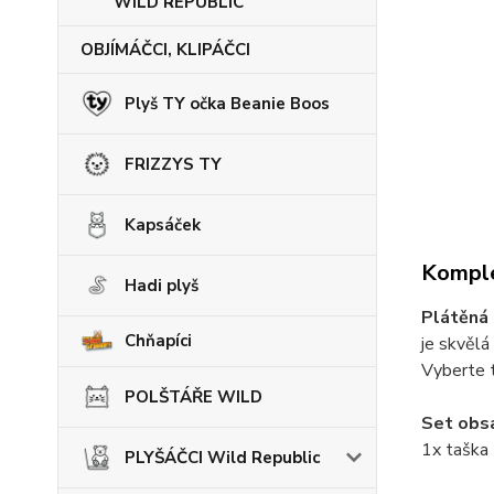
WILD REPUBLIC
OBJÍMÁČCI, KLIPÁČCI
Plyš TY očka Beanie Boos
FRIZZYS TY
Kapsáček
Komple
Hadi plyš
Plátěná
Chňapíci
je skvělá
Vyberte t
POLŠTÁŘE WILD
Set obs
1x taška
PLYŠÁČCI Wild Republic