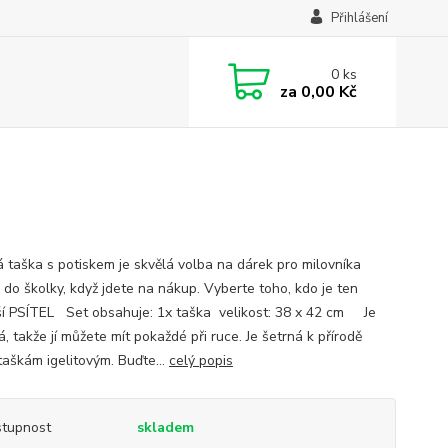
Přihlášení
0
ks
za
0,00 Kč
á taška s potiskem je skvělá volba na dárek pro milovníka
 do školky, když jdete na nákup. Vyberte toho, kdo je ten
ší PSÍTEL Set obsahuje: 1x taška velikost: 38 x 42 cm Je
, takže jí můžete mít pokaždé při ruce. Je šetrná k přírodě
taškám igelitovým. Buďte...
celý popis
tupnost
skladem