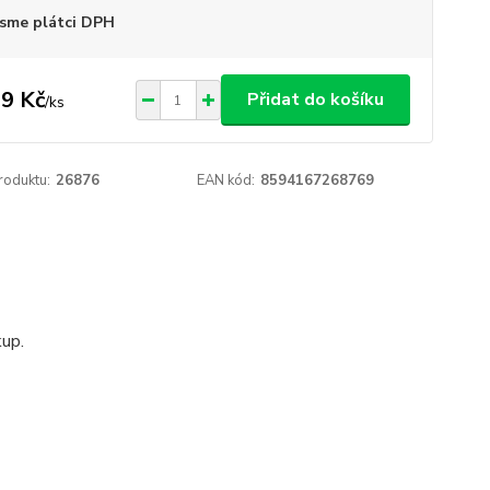
sme plátci DPH
9 Kč
Přidat do košíku
/
ks
roduktu:
26876
EAN kód:
8594167268769
kup.