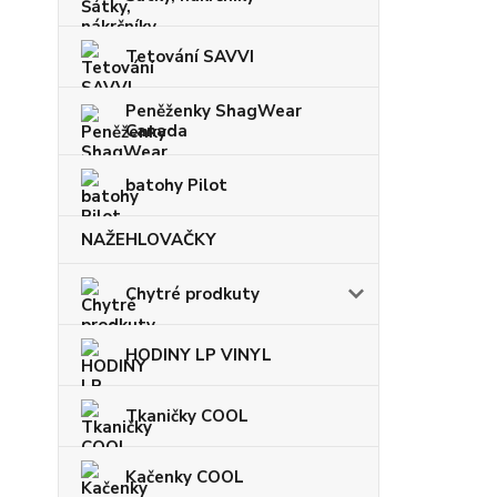
Tetování SAVVI
Peněženky ShagWear
Canada
batohy Pilot
NAŽEHLOVAČKY
Chytré prodkuty
HODINY LP VINYL
Tkaničky COOL
Kačenky COOL