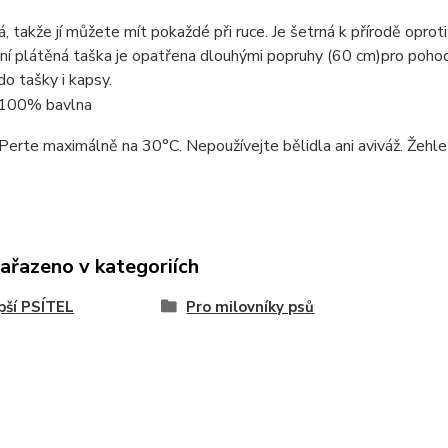
á, takže jí můžete mít pokaždé při ruce. Je šetrná k přírodě opro
ní plátěná taška je opatřena dlouhými popruhy (60 cm)pro pohodln
do tašky i kapsy.
100% bavlna
Perte maximálně na 30°C. Nepoužívejte bělidla ani aviváž. Žehlet
zařazeno v kategoriích
pší PSÍTEL
Pro milovníky psů