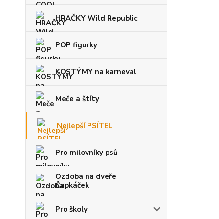
HRAČKY Wild Republic
POP figurky
KOSTÝMY na karneval
Meče a štíty
Nejlepší PSÍTEL
Pro milovníky psů
Ozdoba na dveře
Čapkáček
Pro školy