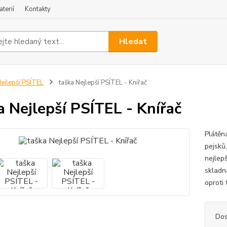
terií
Kontakty
Hledat
ejlepší PSÍTEL
taška Nejlepší PSÍTEL - Knířač
a Nejlepší PSÍTEL - Knířač
Plátěn
pejsků,
nejlep
skladná
oproti 
Dos