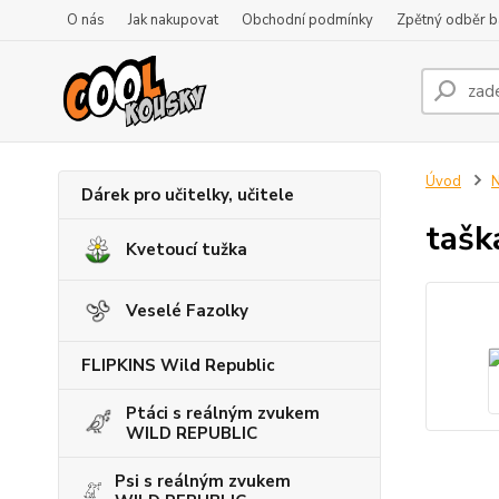
O nás
Jak nakupovat
Obchodní podmínky
Zpětný odběr ba
Úvod
N
Dárek pro učitelky, učitele
tašk
Kvetoucí tužka
Veselé Fazolky
FLIPKINS Wild Republic
Ptáci s reálným zvukem
WILD REPUBLIC
Psi s reálným zvukem