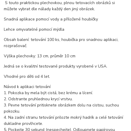
S touto praktickou plechovkou, plnou tetovacích obrázků si
můžete vybrat dle nálady každý den jiný obrázek.
Snadná aplikace pomocí vody a přiložené houbičky
Lehce omyvatelné pomocí mýdla
Obsah balení: tetování 100 ks, houbička pro snadnou aplikaci,
rozprašovač.
Výška plechovky: 13 cm, průměr 10 cm
Jedná se o kvalitní testované produkty vyrobené v USA.
Vhodné pro děti od 4 let.
Návod k aplikaci tetování
1. Pokozka by mela být cistá, bez krému a lícení.
2. Odstrante pruhlednou krycí vrstvu.
3. Pevne tetování pritisknete obrázkem dolu na cistou, suchou
pokozku.
4. Na zadní stranu tetování prilozte mokrý hadrík a celé tetování
dukladne provlhcete.
5. Pockejte 30 sekund (nespechejte). Odloupnete papírovou