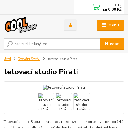
0
ks
za
0,00 Kč
Menu
Hledat
Úvod
Tetování SAVVI
tetovací studio Piráti
tetovací studio Piráti
Tetovací studio S touto praktickou plechovkou, plnou tetovacích obrázků
si můžete vybrat dle nálady každý den jiný obrázek. Snadná aplikace