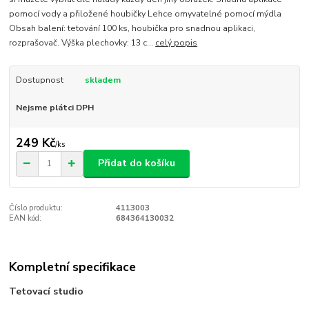
pomocí vody a přiložené houbičky Lehce omyvatelné pomocí mýdla
Obsah balení: tetování 100 ks, houbička pro snadnou aplikaci,
rozprašovač. Výška plechovky: 13 c...
celý popis
Dostupnost
skladem
Nejsme plátci DPH
249 Kč
/
ks
Přidat do košíku
Číslo produktu:
4113003
EAN kód:
684364130032
Kompletní specifikace
Tetovací studio