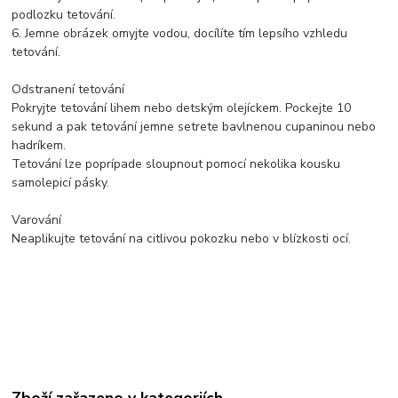
podlozku tetování.
6. Jemne obrázek omyjte vodou, docílíte tím lepsího vzhledu
tetování.
Odstranení tetování
Pokryjte tetování lihem nebo detským olejíckem. Pockejte 10
sekund a pak tetování jemne setrete bavlnenou cupaninou nebo
hadríkem.
Tetování lze poprípade sloupnout pomocí nekolika kousku
samolepicí pásky.
Varování
Neaplikujte tetování na citlivou pokozku nebo v blízkosti ocí.
Zboží zařazeno v kategoriích