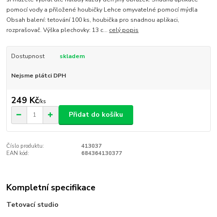
pomocí vody a přiložené houbičky Lehce omyvatelné pomocí mýdla
Obsah balení: tetování 100 ks, houbička pro snadnou aplikaci,
rozprašovač. Výška plechovky: 13 c...
celý popis
Dostupnost
skladem
Nejsme plátci DPH
249 Kč
/
ks
Přidat do košíku
Číslo produktu:
413037
EAN kód:
684364130377
Kompletní specifikace
Tetovací studio