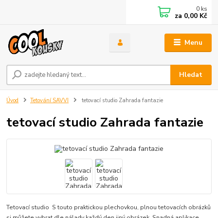
0
ks
za
0,00 Kč
Menu
Hledat
Úvod
Tetování SAVVI
tetovací studio Zahrada fantazie
tetovací studio Zahrada fantazie
Tetovací studio S touto praktickou plechovkou, plnou tetovacích obrázků
si můžete vybrat dle nálady každý den jiný obrázek. Snadná aplikace