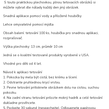
S touto praktickou plechovkou, plnou tetovacích obrázků si
můžete vybrat dle nálady každý den jiný obrázek.
Snadná aplikace pomocí vody a přiložené houbičky
Lehce omyvatelné pomocí mýdla
Obsah balení: tetování 100 ks, houbička pro snadnou aplikaci,
rozprašovač.
Výška plechovky: 13 cm, průměr 10 cm
Jedná se o kvalitní testované produkty vyrobené v USA.
Vhodné pro děti od 4 let.
Návod k aplikaci tetování
1. Pokozka by mela být cistá, bez krému a lícení.
2. Odstrante pruhlednou krycí vrstvu.
3. Pevne tetování pritisknete obrázkem dolu na cistou, suchou
pokozku.
4. Na zadní stranu tetování prilozte mokrý hadrík a celé tetování
dukladne provlhcete.
5. Pockejte 30 sekund (nespechejte). Odloupnete papírovou