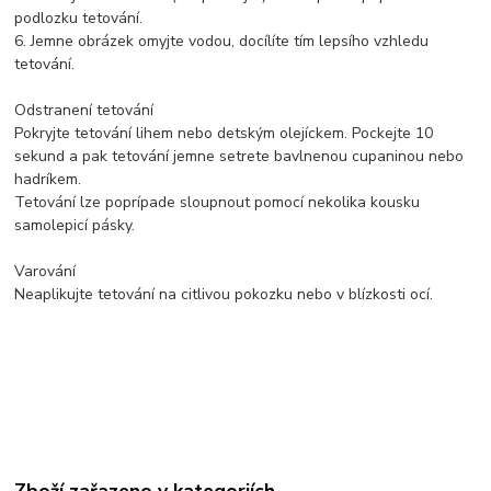
podlozku tetování.
6. Jemne obrázek omyjte vodou, docílíte tím lepsího vzhledu
tetování.
Odstranení tetování
Pokryjte tetování lihem nebo detským olejíckem. Pockejte 10
sekund a pak tetování jemne setrete bavlnenou cupaninou nebo
hadríkem.
Tetování lze poprípade sloupnout pomocí nekolika kousku
samolepicí pásky.
Varování
Neaplikujte tetování na citlivou pokozku nebo v blízkosti ocí.
Zboží zařazeno v kategoriích