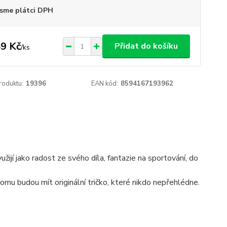
sme plátci DPH
9 Kč
Přidat do košíku
/
ks
roduktu:
19396
EAN kód:
8594167193962
žijí jako radost ze svého díla, fantazie na sportování, do
tomu budou mít originální tričko, které nikdo nepřehlédne.