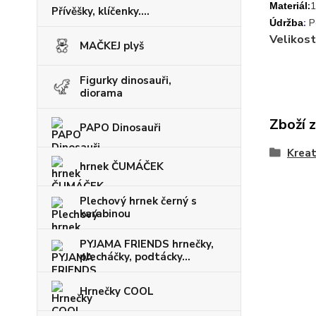
:
1
Materiál
Přívěšky, klíčenky....
:
P
Údržba
Velikost
MAČKEJ plyš
Figurky dinosauři,
diorama
Zboží 
PAPO Dinosauři
Kreat
hrnek ČUMÁČEK
Plechový hrnek černý s
karabinou
PYJAMA FRIENDS hrnečky,
plecháčky, podtácky...
Hrnečky COOL