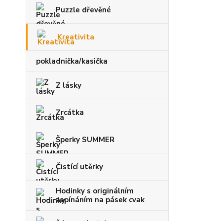
Puzzle dřevěné
Kreativita
pokladnička/kasička
Z lásky
Zrcátka
Šperky SUMMER
Čistící utěrky
Hodinky s originálním
zapínáním na pásek cvak