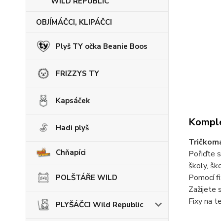
WILD REPUBLIC
OBJÍMÁČCI, KLIPÁČCI
Plyš TY očka Beanie Boos
FRIZZYS TY
Kapsáček
Komple
Hadi plyš
Tričkom
Chňapíci
Pořiďte s
školy, šk
Pomocí fi
POLŠTÁŘE WILD
Zažijete 
Fixy na t
PLYŠÁČCI Wild Republic