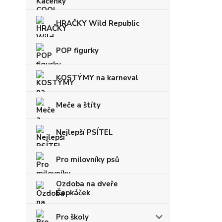
HRAČKY Wild Republic
POP figurky
KOSTÝMY na karneval
Meče a štíty
Nejlepší PSÍTEL
Pro milovníky psů
Ozdoba na dveře
Čapkáček
Pro školy