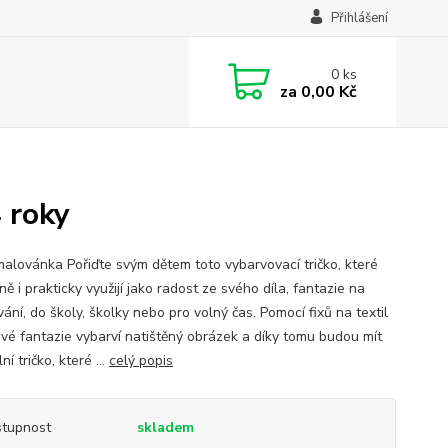
Přihlášení
0
ks
za
0,00 Kč
4 roky
malovánka Pořiďte svým dětem toto vybarvovací tričko, které
ě i prakticky využijí jako radost ze svého díla, fantazie na
ání, do školy, školky nebo pro volný čas. Pomocí fixů na textil
 své fantazie vybarví natištěný obrázek a díky tomu budou mít
ní tričko, které ...
celý popis
tupnost
skladem