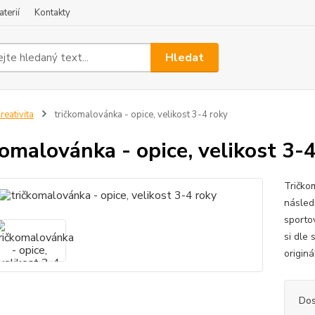
terií
Kontakty
Hledat
reativita
tričkomalovánka - opice, velikost 3-4 roky
komalovánka - opice, velikost 3-
Tričko
následn
sportov
si dle
originál
Dos