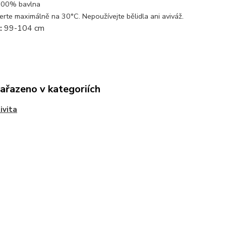
00% bavlna
.
erte maximálně na 30°C. Nepoužívejte bělidla ani aviváž
:
99-104 cm
zařazeno v kategoriích
ivita