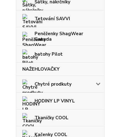
Šátky, nákrčníky
Tetování SAVVI
Peněženky ShagWear
Canada
batohy Pilot
NAŽEHLOVAČKY
Chytré prodkuty
HODINY LP VINYL
Tkaničky COOL
Kačenky COOL