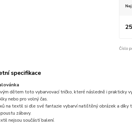
Nej
25
Číslo p
tní specifikace
alovánka
vým dětem toto vybarvovací tričko, které následně i prakticky vyu
olky nebo pro volný čas.
xů na textil si dle své fantazie vybarví natištěný obrázek a díky 
spoustu zábavy.
extil nejsou součástí balení.