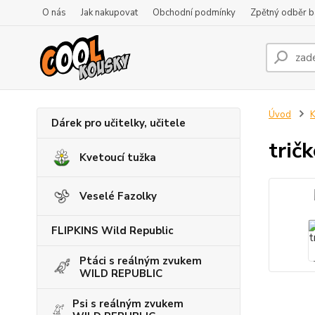
O nás
Jak nakupovat
Obchodní podmínky
Zpětný odběr ba
Úvod
K
Dárek pro učitelky, učitele
trič
Kvetoucí tužka
Veselé Fazolky
FLIPKINS Wild Republic
Ptáci s reálným zvukem
WILD REPUBLIC
Psi s reálným zvukem