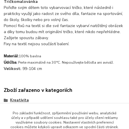
Tričkomalovánka
Pořiďte svým dětem toto vybarvovací tričko, které následně i
prakticky využijí jako radost ze svého díla, fantazie na sportování,
do školy, školky nebo pro volný čas.
Pomocí fixů na textil si dle své fantazie vybarví natištěný obrázek
a díky tomu budou mít originální tričko, které nikdo nepřehlédne.
Zažijete spoustu zábavy.
Fixy na textil nejsou součástí balení.
:
100% bavlna
Materiál
.
:
Perte maximálně na 30°C. Nepoužívejte bělidla ani aviváž
Údržba
Velikost:
99-104 cm
Zboží zařazeno v kategoriích
Kreativita
Pro základní funkčnost, zpříjemnění používání webu, analytické
účely a v případě udělení souhlasu také pro účely cílení reklamy
využíváme soubory cookies. Nastavení vlastních preferencí
cookies můžete kdykoli upravit odkazem ve spodní části stránek.