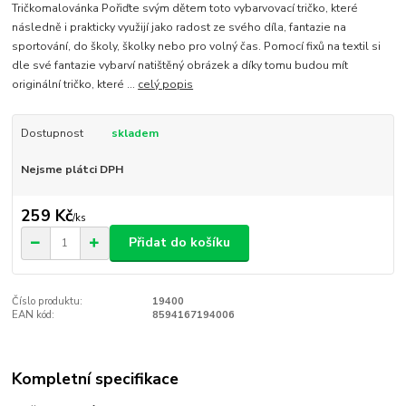
Tričkomalovánka Pořiďte svým dětem toto vybarvovací tričko, které
následně i prakticky využijí jako radost ze svého díla, fantazie na
sportování, do školy, školky nebo pro volný čas. Pomocí fixů na textil si
dle své fantazie vybarví natištěný obrázek a díky tomu budou mít
originální tričko, které ...
celý popis
Dostupnost
skladem
Nejsme plátci DPH
259 Kč
/
ks
Přidat do košíku
Číslo produktu:
19400
EAN kód:
8594167194006
Kompletní specifikace