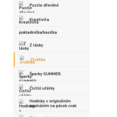
Puzzle dřevěné
Kreativita
pokladnička/kasička
Z lásky
Zrcátka
Šperky SUMMER
Čistící utěrky
Hodinky s originálním
zapínáním na pásek cvak