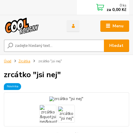
0
ks
za
0,00 Kč
Menu
Hledat
Úvod
Zrcátka
zrcátko "jsi nej"
zrcátko "jsi nej"
Novinka