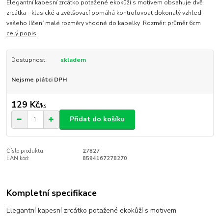
Elegantní kapesní zrcátko potažené ekokůží s motivem obsahuje dvě
zrcátka - klasické a zvětšovací pomáhá kontrolovoat dokonalý vzhled
vašeho líčení malé rozměry vhodné do kabelky Rozměr: průměr 6cm
celý popis
Dostupnost
skladem
Nejsme plátci DPH
129 Kč
/
ks
Přidat do košíku
Číslo produktu:
27827
EAN kód:
8594167278270
Kompletní specifikace
Elegantní kapesní zrcátko potažené ekokůží s motivem